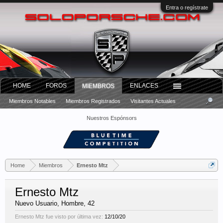
Entra o regístrate
HOME
FOROS
ENLACES
MIEMBROS
Miembros Notables
Miembros Registrados
Visitantes Actuales
Nuestros Espónsors
Home
Miembros
Ernesto Mtz
Ernesto Mtz
Nuevo Usuario
, Hombre, 42
Ernesto Mtz fue visto por última vez:
12/10/20