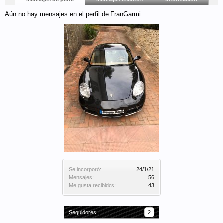
Aún no hay mensajes en el perfil de FranGarmi.
Se incorporó:
24/1/21
Mensajes:
56
Me gusta recibidos:
43
Seguidores
2