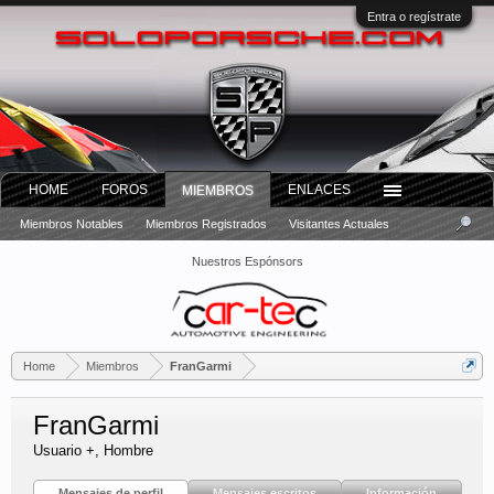
Entra o regístrate
HOME
FOROS
ENLACES
MIEMBROS
Miembros Notables
Miembros Registrados
Visitantes Actuales
Nuestros Espónsors
Home
Miembros
FranGarmi
FranGarmi
Usuario +
, Hombre
Mensajes de perfil
Mensajes escritos
Información