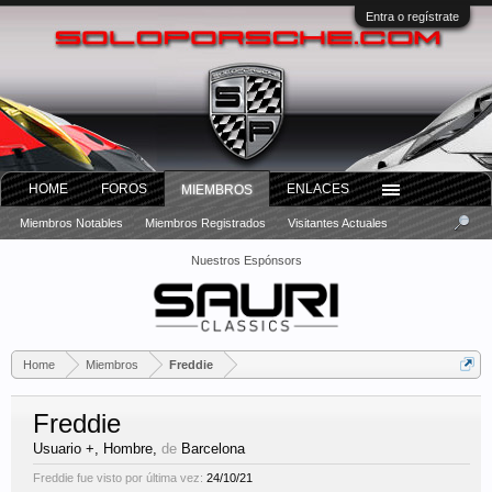
Entra o regístrate
HOME
FOROS
ENLACES
MIEMBROS
Miembros Notables
Miembros Registrados
Visitantes Actuales
Nuestros Espónsors
Home
Miembros
Freddie
Freddie
Usuario +
, Hombre,
de
Barcelona
Freddie fue visto por última vez:
24/10/21