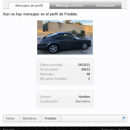
Mensajes de perfil
Mensajes escritos
Información
Aún no hay mensajes en el perfil de Freddie.
Última actividad:
24/10/21
Se incorporó:
4/8/12
Mensajes:
48
Me gusta recibidos:
2
Género:
Hombre
Localización:
Barcelona
Home
Miembros
Freddie