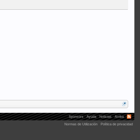
luisgc
Sponsors
Ayuda
Noticias
Arriba
Normas de Utilización
Política de privacidad