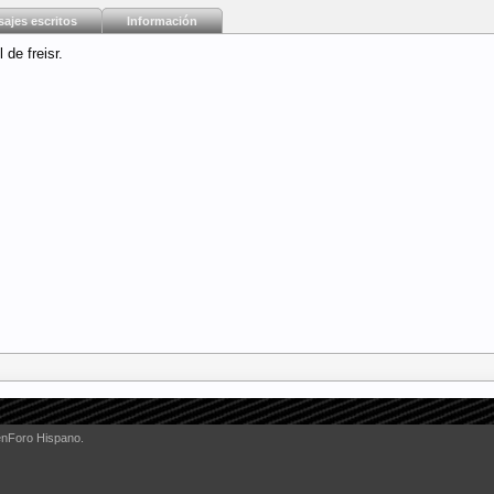
ajes escritos
Información
 de freisr.
enForo Hispano.