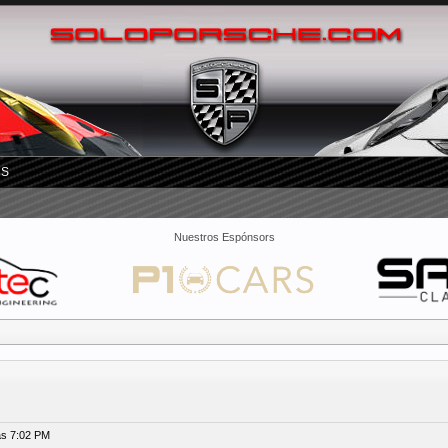
RS
Nuestros Espónsors
as 7:02 PM