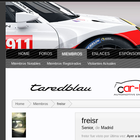
HOME
FOROS
ENLACES
ESPÓNSO
MIEMBROS
Miembros Notables
Miembros Registrados
Visitantes Actuales
Home
Miembros
freisr
freisr
Senior
,
de
Madrid
freisr fue visto por última vez:
Ayer a l