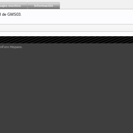
ajes escritos
Información
il de GMS03.
enForo Hispano.