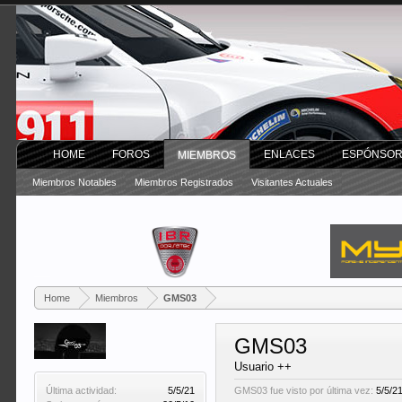
HOME
FOROS
ENLACES
ESPÓNSO
MIEMBROS
Miembros Notables
Miembros Registrados
Visitantes Actuales
Home
Miembros
GMS03
GMS03
Usuario ++
Última actividad:
5/5/21
GMS03 fue visto por última vez:
5/5/2