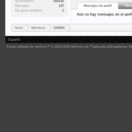
Se incorporó:
20/5/10
Mensajes:
137
Mensajes de perfil
Mens
Me gusta recibidos:
1
Aún no hay mensajes en el perf
Home
Miembros
GMS03
Español
Forum software by XenForo™
© 2010-2018 XenForo Ltd.
Traducción al Español por X
Some XenForo functionality crafted by
Audentio Design
.