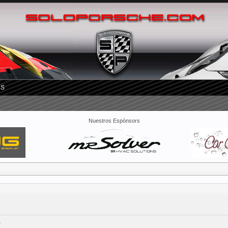
RS
Nuestros Espónsors
1