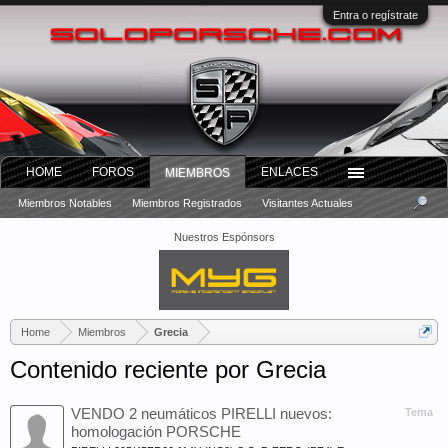
Entra o regístrate
HOME
FOROS
ENLACES
MIEMBROS
Miembros Notables
Miembros Registrados
Visitantes Actuales
Nuestros Espónsors
Home
Miembros
Grecia
Contenido reciente por Grecia
VENDO 2 neumáticos PIRELLI nuevos:
Tema
homologación PORSCHE