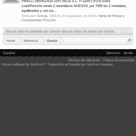
PIRELLI 295/45ZR20 114Y (NC0) S.C. P-ZERO (PZ4) Extra
Load/Porsche vendo 2 neumáticos NUEVOS, por 700€ los 2 montados,
equilibrados y con iva...
Tema por:
Grecia
,
19/4/24
, 0 respuestas, en el foro:
Venta de Piezas y
Componentes Porsche
Buscar todo el contenido por Grecia
Buscar todos los temas por Grecia
Home
Miembros
Grecia
Español
Sponsors
Ayuda
Normas de Utilización
Política de privacidad
Forum software by XenForo™
Traducción al Español por XenForo Hispano.
Some XenForo functionality crafted by
Audentio Design
.