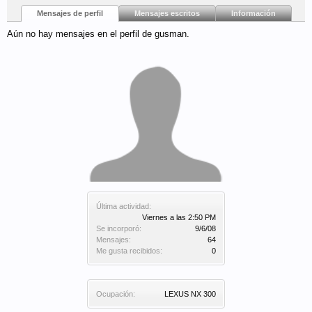
Mensajes de perfil
Mensajes escritos
Información
Aún no hay mensajes en el perfil de gusman.
Última actividad:
Viernes a las 2:50 PM
Se incorporó:
9/6/08
Mensajes:
64
Me gusta recibidos:
0
Ocupación:
LEXUS NX 300