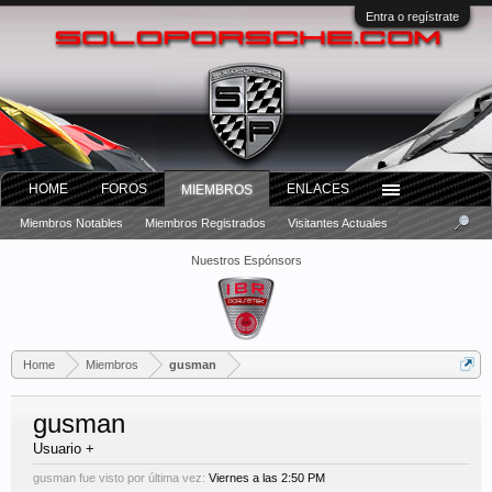
Entra o regístrate
HOME
FOROS
ENLACES
MIEMBROS
Miembros Notables
Miembros Registrados
Visitantes Actuales
Nuestros Espónsors
Home
Miembros
gusman
gusman
Usuario +
gusman fue visto por última vez:
Viernes a las 2:50 PM