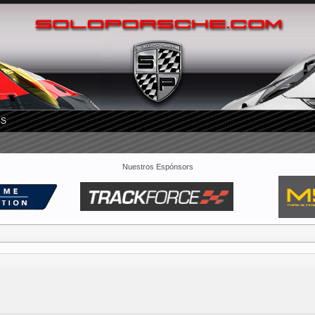
RS
Nuestros Espónsors