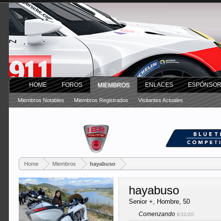
HOME
FOROS
ENLACES
ESPÓNSO
MIEMBROS
Miembros Notables
Miembros Registrados
Visitantes Actuales
Home
Miembros
hayabuso
hayabuso
Senior +
, Hombre, 50
Comenzando
9/11/20