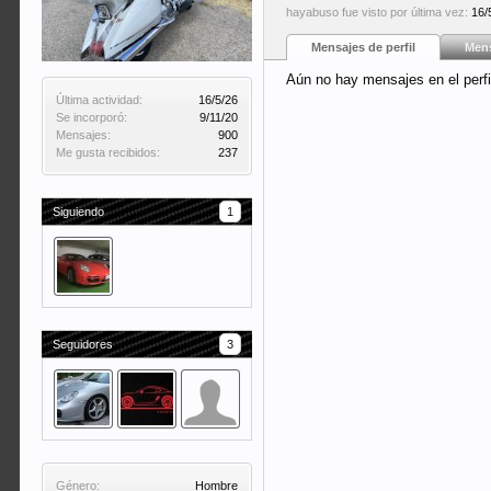
hayabuso fue visto por última vez:
16/
Mensajes de perfil
Mens
Aún no hay mensajes en el perf
Última actividad:
16/5/26
Se incorporó:
9/11/20
Mensajes:
900
Me gusta recibidos:
237
Siguiendo
1
Seguidores
3
Género:
Hombre