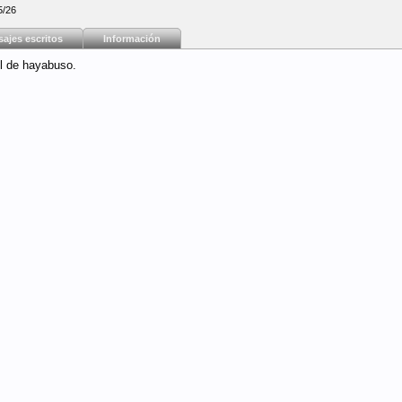
5/26
ajes escritos
Información
il de hayabuso.