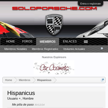
Entra o regístrate
HOME
FOROS
ENLACES
MIEMBROS
Miembros Notables
Miembros Registrados
Visitantes Actuales
Nuestros Espónsors
Home
Miembros
Hispanicus
Hispanicus
Usuario +
, Hombre
Me pilla de paso
30/12/24