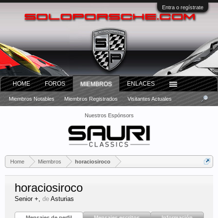
Entra o regístrate
HOME
FOROS
ENLACES
MIEMBROS
Miembros Notables
Miembros Registrados
Visitantes Actuales
Nuestros Espónsors
Home
Miembros
horaciosiroco
horaciosiroco
Senior +
,
de
Asturias
Mensajes de perfil
Mensajes escritos
Información