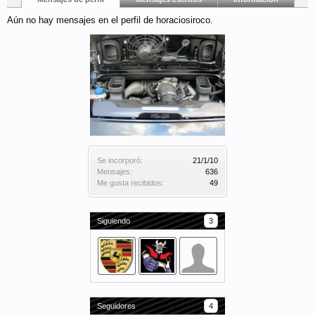
Aún no hay mensajes en el perfil de horaciosiroco.
Se incorporó:
21/1/10
Mensajes:
636
Me gusta recibidos:
49
Siguiendo
3
Seguidores
4