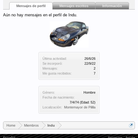
Mensajes de perfil
Mensajes escritos
Información
Aún no hay mensajes en el perfil de Indu.
Última actividad:
26/6/26
Se incorporó:
22/9/22
Mensajes:
2
Me gusta recibidos:
7
Género:
Hombre
Fecha de nacimiento:
7/4/74
(Edad: 52)
Localización:
Montemayor de Pililla
Home
Miembros
Indu
Español
Sponsors
Ayuda