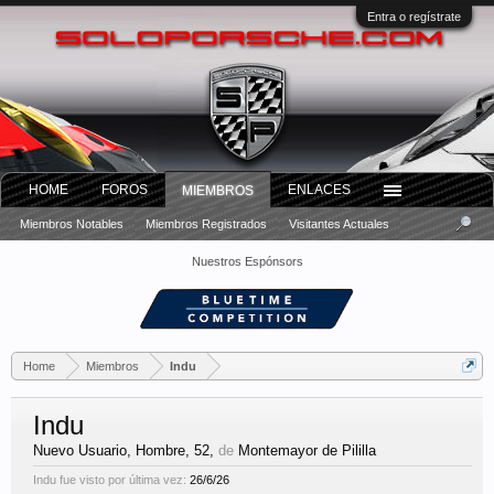
Entra o regístrate
HOME
FOROS
ENLACES
MIEMBROS
Miembros Notables
Miembros Registrados
Visitantes Actuales
Nuestros Espónsors
Home
Miembros
Indu
Indu
Nuevo Usuario
, Hombre, 52,
de
Montemayor de Pililla
Indu fue visto por última vez:
26/6/26