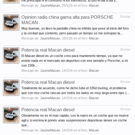
me preocupa ni el consumo ni los kilometros, lo uso el dia a dia y...
Mensaje de:
JaumeMacan
,
29/3/26
en el foro:
Macan
Opinion radio china gama alta para PORSCHE
Enviar
MACAN
Muy buenas, yo llevo la pantalla china no infinita que puse al inicio del foro
y la verdad que contento, pero pasado un tiempo se me estropeo la...
Mensaje de:
JaumeMacan
,
18/2/26
en el foro:
Macan
Potencia real Macan diesel
Enviar
El Macan diesel es un coche creo para mantenerlo tiempo, ya que no
existe nada en el mercado asi deportivo con ese tamaño y Porsche, a mi
con 230k...
Mensaje de:
JaumeMacan
,
14/2/26
en el foro:
Macan
Potencia real Macan diesel
Enviar
Totalmente de acuerdo, como he dicho tube el 335d touring, el problema
que con ese coche rascas por todos los lados es muy largo entre ejes (...
Mensaje de:
JaumeMacan
,
14/2/26
en el foro:
Macan
Potencia real Macan diesel
Enviar
Obviamente no es el mas rapido, con la repro es un coche que se mueve
agil y si encima le pones unas suspensiones deportivas tienes un coche
que...
Mensaje de:
JaumeMacan
,
14/2/26
en el foro:
Macan