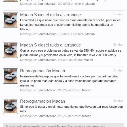
Mensaje de:
JaumeMacan
,
22/10/25
en el foro:
Macan
Macan S diesel ruido al arranque
Enviar
La verdad es que nose que buscas exactamente en el coche, para mi va
fantastico, supongo que si quiero un misil de coche ho me pillaria un
Macan...
Mensaje de:
JaumeMacan
,
13/10/25
en el foro:
Macan
Macan S diesel ruido al arranque
Enviar
Con la repro ese problema en bajas se va, da 650 NM, sobre el adblue se
puede anular y 0 problemas en la vida, la transfer llevo 220.000 kms y...
Mensaje de:
JaumeMacan
,
20/9/25
en el foro:
Macan
Reprogramación Macan
Enviar
Normalmente las repros que he tenido en 2 coches por ciudad gastaba
igual o un poco mas casi nada y a altas velocidades gastaba bastante
menos ya...
Mensaje de:
JaumeMacan
,
3/9/25
en el foro:
Macan
Reprogramación Macan
Enviar
Si merece la pena y en el motor que tienes que lleva un par mas justito aun
mas.....
Mensaje de:
JaumeMacan
,
2/9/25
en el foro:
Macan
Buscar todo el contenido por JaumeMacan
Buscar todos los temas por