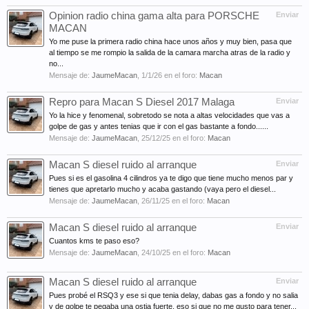
Opinion radio china gama alta para PORSCHE
Enviar
MACAN
Yo me puse la primera radio china hace unos años y muy bien, pasa que
al tiempo se me rompio la salida de la camara marcha atras de la radio y
no...
Mensaje de:
JaumeMacan
,
1/1/26
en el foro:
Macan
Repro para Macan S Diesel 2017 Malaga
Enviar
Yo la hice y fenomenal, sobretodo se nota a altas velocidades que vas a
golpe de gas y antes tenias que ir con el gas bastante a fondo......
Mensaje de:
JaumeMacan
,
25/12/25
en el foro:
Macan
Macan S diesel ruido al arranque
Enviar
Pues si es el gasolina 4 cilindros ya te digo que tiene mucho menos par y
tienes que apretarlo mucho y acaba gastando (vaya pero el diesel...
Mensaje de:
JaumeMacan
,
26/11/25
en el foro:
Macan
Macan S diesel ruido al arranque
Enviar
Cuantos kms te paso eso?
Mensaje de:
JaumeMacan
,
24/10/25
en el foro:
Macan
Macan S diesel ruido al arranque
Enviar
Pues probé el RSQ3 y ese si que tenia delay, dabas gas a fondo y no salia
y de golpe te pegaba una ostia fuerte, eso si que no me gusto para tener...