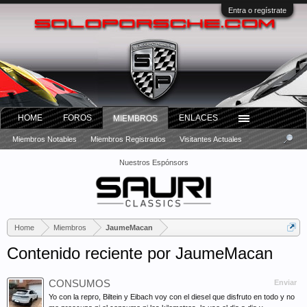
Entra o regístrate
HOME
FOROS
ENLACES
MIEMBROS
Miembros Notables
Miembros Registrados
Visitantes Actuales
Nuestros Espónsors
Home
Miembros
JaumeMacan
Contenido reciente por JaumeMacan
CONSUMOS
Enviar
Yo con la repro, Biltein y Eibach voy con el diesel que disfruto en todo y no