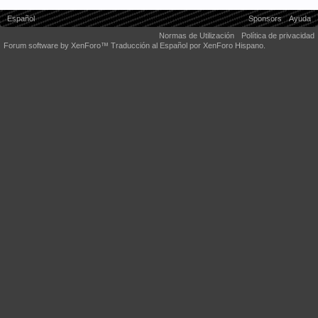
Español
Sponsors
Ayuda
Normas de Utilización
Política de privacidad
Forum software by XenForo™
Traducción al Español por XenForo Hispano.
Some XenForo functionality crafted by
Audentio Design
.