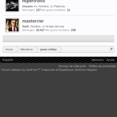
Hipertrofio
Usuario ++
, Hombre,
de
Palencia
Mensajes:
127
Me gusta recibidos:
11
maxterrier
Staff
, Hombre,
de
Al lado del mar
Mensajes:
10.417
Me gusta recibidos:
239
Home
Miembros
javier millan
Español
Sponsors
Ayuda
Normas de Utilización
Política de privacidad
Forum software by XenForo™
Traducción al Español por XenForo Hispano.
Some XenForo functionality crafted by
Audentio Design
.