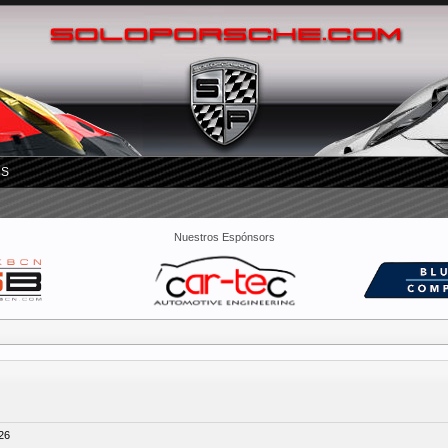
RS
Nuestros Espónsors
/26