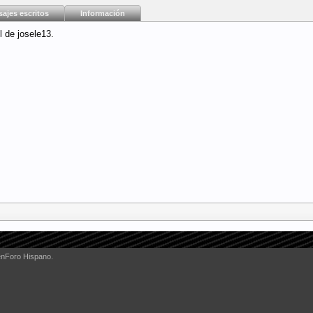
ajes escritos
Información
l de josele13.
enForo Hispano.