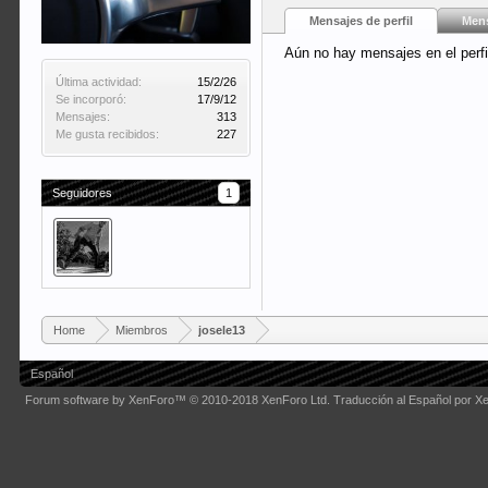
Mensajes de perfil
Mens
Aún no hay mensajes en el perfi
Última actividad:
15/2/26
Se incorporó:
17/9/12
Mensajes:
313
Me gusta recibidos:
227
Seguidores
1
Home
Miembros
josele13
Español
Forum software by XenForo™
© 2010-2018 XenForo Ltd.
Traducción al Español por X
Some XenForo functionality crafted by
Audentio Design
.