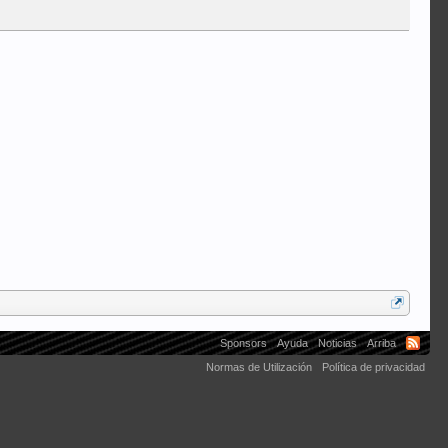
javidacorsa
Sponsors
Ayuda
Noticias
Arriba
Normas de Utilización
Política de privacidad