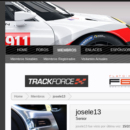
HOME
FOROS
ENLACES
ESPÓNSO
MIEMBROS
Miembros Notables
Miembros Registrados
Visitantes Actuales
Home
Miembros
josele13
josele13
Senior
josele13 fue visto por última vez:
15/2