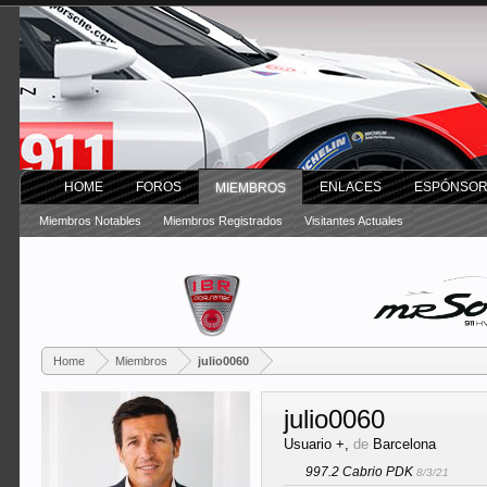
HOME
FOROS
ENLACES
ESPÓNSO
MIEMBROS
Miembros Notables
Miembros Registrados
Visitantes Actuales
Home
Miembros
julio0060
julio0060
Usuario +
,
de
Barcelona
997.2 Cabrio PDK
8/3/21