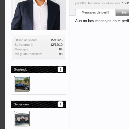
julio0060 fue visto por última vez:
15/1
Mensajes de perfil
Mens
Aún no hay mensajes en el perfil
Última actividad:
15/12/25
Se incorporó:
12/12/10
Mensajes:
84
Me gusta recibidos:
93
Siguiendo
1
Seguidores
1