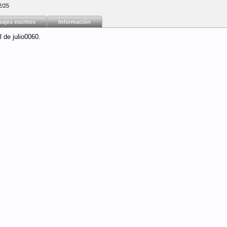
2/25
ajes escritos
Información
 de julio0060.