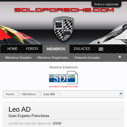
Entra o regístrate
HOME
FOROS
ENLACES
MIEMBROS
Miembros Notables
Miembros Registrados
Visitantes Actuales
Nuestros Espónsors
Home
Miembros
Leo AD
Leo AD
Gran Experto Porschista
Leo AD fue visto por última vez:
2/2/26