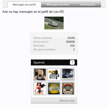
Mensajes de perfil
Mensajes escritos
Información
Aún no hay mensajes en el perfil de Leo AD.
Última actividad:
2/2/26
Se incorporó:
29/6/06
Mensajes:
515
Me gusta recibidos:
1
Siguiendo
7
Mostrar todo