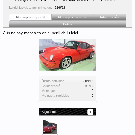
creo que el Foro me considera como "Nuevo Usuario".
21/9/18
Luigigi fue visto por última vez:
21/9/18
Mensajes de perfil
Mensajes escritos
Información
Fotos
Aún no hay mensajes en el perfil de Luigigi.
Última actividad:
21/9/18
Se incorporó:
24/1/16
Mensajes:
9
Me gusta recibidos:
0
Siguiendo
1