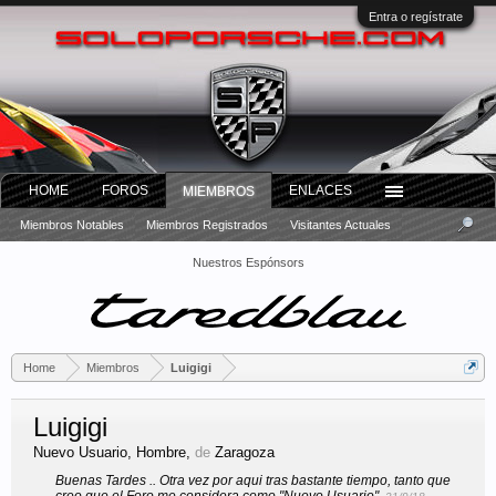
Entra o regístrate
HOME
FOROS
ENLACES
MIEMBROS
Miembros Notables
Miembros Registrados
Visitantes Actuales
Nuestros Espónsors
Home
Miembros
Luigigi
Luigigi
Nuevo Usuario
, Hombre,
de
Zaragoza
Buenas Tardes .. Otra vez por aqui tras bastante tiempo, tanto que