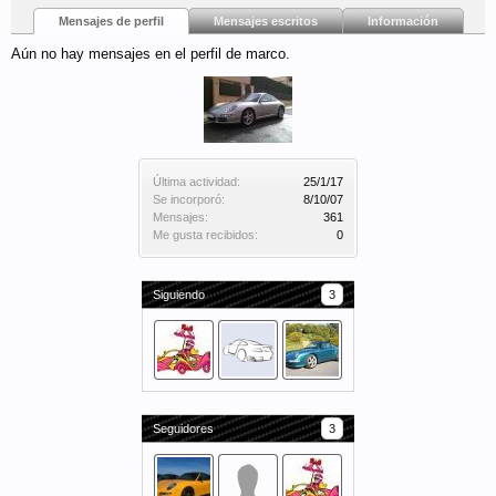
Mensajes de perfil
Mensajes escritos
Información
Aún no hay mensajes en el perfil de marco.
Última actividad:
25/1/17
Se incorporó:
8/10/07
Mensajes:
361
Me gusta recibidos:
0
Siguiendo
3
Seguidores
3