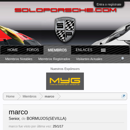
Entra o regístrate
HOME
FOROS
ENLACES
MIEMBROS
Miembros Notables
Miembros Registrados
Visitantes Actuales
Nuestros Espónsors
Home
Miembros
marco
marco
Senior
,
de
BORMUJOS(SEVILLA)
marco fue visto por última vez:
25/1/17