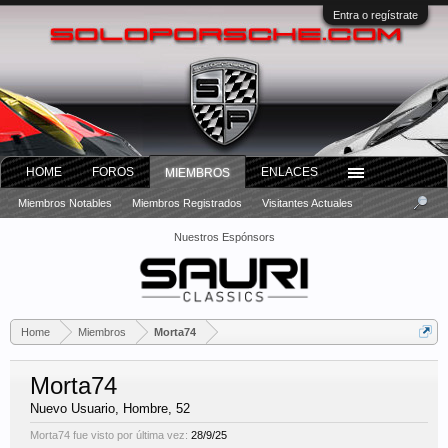
Entra o regístrate
HOME
FOROS
ENLACES
MIEMBROS
Miembros Notables
Miembros Registrados
Visitantes Actuales
Nuestros Espónsors
Home
Miembros
Morta74
Morta74
Nuevo Usuario
, Hombre, 52
Morta74 fue visto por última vez:
28/9/25