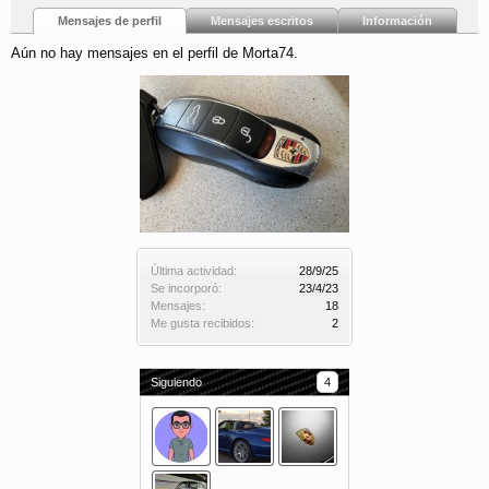
Mensajes de perfil
Mensajes escritos
Información
Aún no hay mensajes en el perfil de Morta74.
Última actividad:
28/9/25
Se incorporó:
23/4/23
Mensajes:
18
Me gusta recibidos:
2
Siguiendo
4