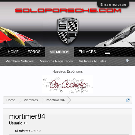
Entra o regístrate
HOME
FOROS
ENLACES
MIEMBROS
Miembros Notables
Miembros Registrados
Visitantes Actuales
Nuestros Espónsors
Home
Miembros
mortimer84
mortimer84
Usuario ++
el mismo
7/11/25