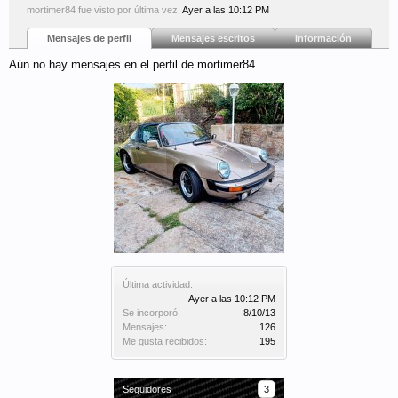
mortimer84 fue visto por última vez:
Ayer a las 10:12 PM
Mensajes de perfil
Mensajes escritos
Información
Aún no hay mensajes en el perfil de mortimer84.
Última actividad:
Ayer a las 10:12 PM
Se incorporó:
8/10/13
Mensajes:
126
Me gusta recibidos:
195
Seguidores
3