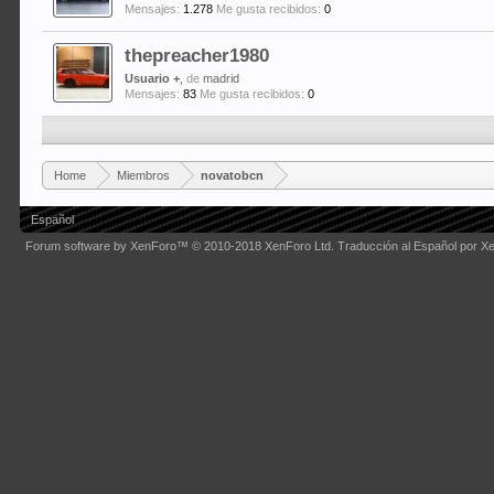
Mensajes:
1.278
Me gusta recibidos:
0
thepreacher1980
Usuario +
,
de
madrid
Mensajes:
83
Me gusta recibidos:
0
Home
Miembros
novatobcn
Español
Forum software by XenForo™
© 2010-2018 XenForo Ltd.
Traducción al Español por X
Some XenForo functionality crafted by
Audentio Design
.