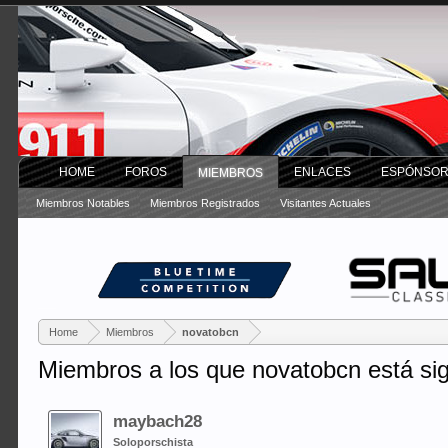
HOME
FOROS
ENLACES
ESPÓNSO
MIEMBROS
Miembros Notables
Miembros Registrados
Visitantes Actuales
Home
Miembros
novatobcn
Miembros a los que novatobcn está si
maybach28
Soloporschista