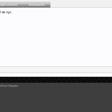
ajes escritos
Información
l de nyc.
enForo Hispano.