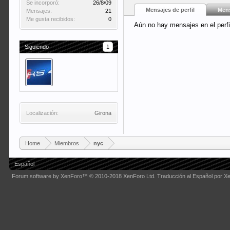
Se incorporó:
26/8/09
Mensajes de perfil
Mens
Mensajes:
21
Me gusta recibidos:
0
Aún no hay mensajes en el perfi
Siguiendo
1
Localización:
Girona
Home
Miembros
nyc
Español
Forum software by XenForo™
© 2010-2018 XenForo Ltd.
Traducción al Español por X
Some XenForo functionality crafted by
Audentio Design
.