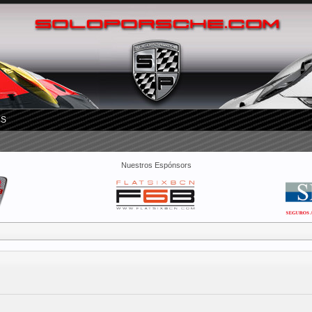
RS
Nuestros Espónsors