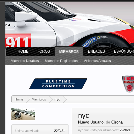
HOME
FOROS
ENLACES
ESPÓNSO
MIEMBROS
Miembros Notables
Miembros Registrados
Visitantes Actuales
Home
Miembros
nyc
nyc
Nuevo Usuario
,
de
Girona
nyc fue visto por última vez:
22/9/21
Última actividad:
22/9/21