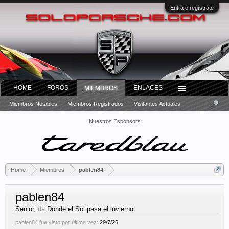
Entra o regístrate
HOME
FOROS
ENLACES
MIEMBROS
Miembros Notables
Miembros Registrados
Visitantes Actuales
Nuestros Espónsors
Home
Miembros
pablen84
pablen84
Senior
,
de
Donde el Sol pasa el invierno
pablen84 fue visto por última vez:
29/7/26