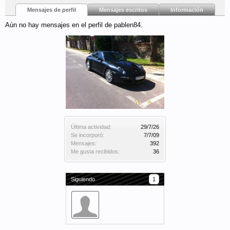
Mensajes de perfil
Mensajes escritos
Información
Aún no hay mensajes en el perfil de pablen84.
Última actividad:
29/7/26
Se incorporó:
7/7/09
Mensajes:
392
Me gusta recibidos:
36
Siguiendo
1