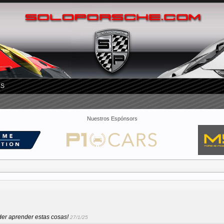
RS
Nuestros Espónsors
der aprender estas cosas!
27/1/25