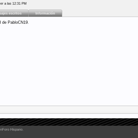
er a las 12:31 PM
ajes escritos
Información
il de PabloCN19.
enForo Hispano.