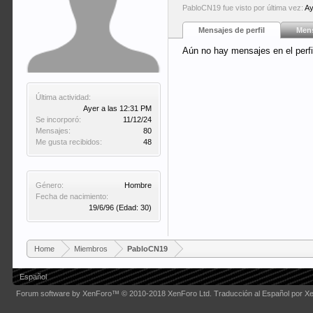
PabloCN19 fue visto por última vez:
Ay
Mensajes de perfil
Mens
Aún no hay mensajes en el perf
Última actividad:
Ayer a las 12:31 PM
Se incorporó:
11/12/24
Mensajes:
80
Me gusta recibidos:
48
Género:
Hombre
Fecha de nacimiento:
19/6/96
(Edad: 30)
Home
Miembros
PabloCN19
Español
Forum software by XenForo™
© 2010-2018 XenForo Ltd.
Traducción al Español por X
Some XenForo functionality crafted by
Audentio Design
.