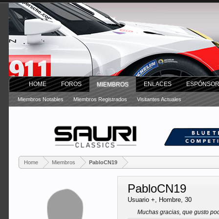
HOME
FOROS
ENLACES
ESPÓNSO
MIEMBROS
Miembros Notables
Miembros Registrados
Visitantes Actuales
Home
Miembros
PabloCN19
PabloCN19
Usuario +
, Hombre, 30
Muchas gracias, que gusto po