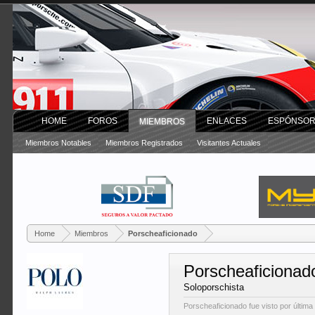
HOME
FOROS
ENLACES
ESPÓNSO
MIEMBROS
Miembros Notables
Miembros Registrados
Visitantes Actuales
Home
Miembros
Porscheaficionado
Porscheaficionad
Soloporschista
Porscheaficionado fue visto por última