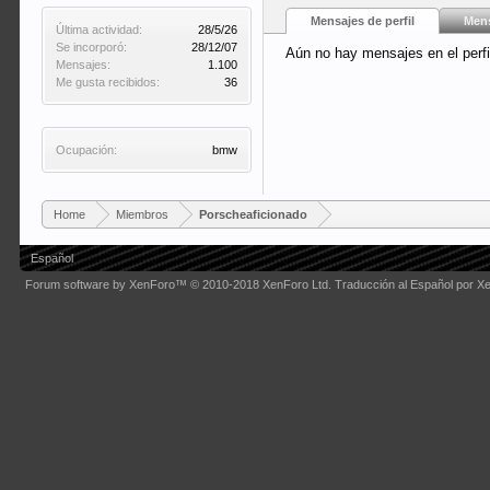
Mensajes de perfil
Mens
Última actividad:
28/5/26
Se incorporó:
28/12/07
Aún no hay mensajes en el perfi
Mensajes:
1.100
Me gusta recibidos:
36
Ocupación:
bmw
Home
Miembros
Porscheaficionado
Español
Forum software by XenForo™
© 2010-2018 XenForo Ltd.
Traducción al Español por X
Some XenForo functionality crafted by
Audentio Design
.