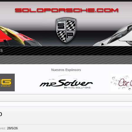
RS
Nuestros Espónsors
o
 vez:
28/5/26