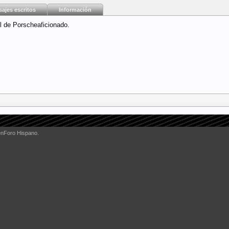
ajes escritos
Información
l de Porscheaficionado.
enForo Hispano.