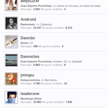
amj911rsr
Gran Experto Porschista
,
de
menos en mi casa ,en todos los lados
Mensajes:
2.582
Me gusta recibidos:
4
Android
Rammstein
,
de
Catalunya
Mensajes:
24.247
Me gusta recibidos:
8.213
Damián
Senior
, 52
Mensajes:
408
Me gusta recibidos:
0
Damocles
Gran Experto Porschista
, Hombre, 52,
de
Sabadell
Mensajes:
5.860
Me gusta recibidos:
8
jmtopu
Soloporschista
,
de
Barcelona
Mensajes:
4.768
Me gusta recibidos:
15
leaderone
Mendrugo Driver
Mensajes:
23.992
Me gusta recibidos:
7.925