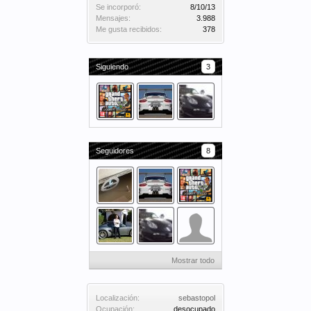
Se incorporó:
8/10/13
Mensajes:
3.988
Me gusta recibidos:
378
Siguiendo
3
Seguidores
8
Mostrar todo
Localización:
sebastopol
Ocupación:
desocupado