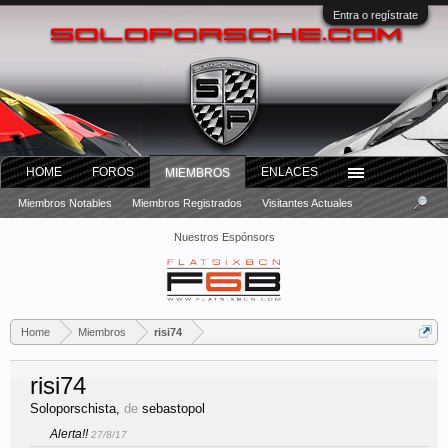
Entra o regístrate
HOME
FOROS
ENLACES
MIEMBROS
Miembros Notables
Miembros Registrados
Visitantes Actuales
Nuestros Espónsors
Home
Miembros
risi74
risi74
Soloporschista
,
de
sebastopol
Alerta!!
27/8/17