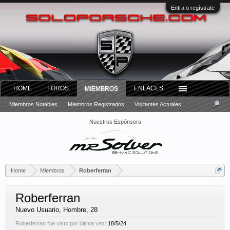
Entra o regístrate
HOME
FOROS
ENLACES
MIEMBROS
Miembros Notables
Miembros Registrados
Visitantes Actuales
Nuestros Espónsors
Home
Miembros
Roberferran
Roberferran
Nuevo Usuario
, Hombre, 28
Roberferran fue visto por última vez:
18/5/24