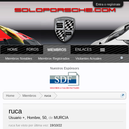
Entra o regístrate
HOME
FOROS
ENLACES
MIEMBROS
Miembros Notables
Miembros Registrados
Visitantes Actuales
Nuestros Espónsors
Home
Miembros
ruca
ruca
Usuario +
, Hombre, 50,
de
MURCIA
ruca fue visto por última vez:
19/10/22