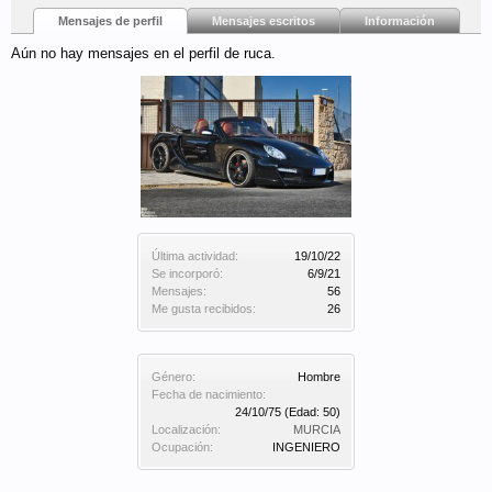
Mensajes de perfil
Mensajes escritos
Información
Aún no hay mensajes en el perfil de ruca.
Última actividad:
19/10/22
Se incorporó:
6/9/21
Mensajes:
56
Me gusta recibidos:
26
Género:
Hombre
Fecha de nacimiento:
24/10/75
(Edad: 50)
Localización:
MURCIA
Ocupación:
INGENIERO