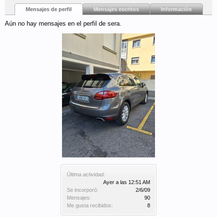
Mensajes de perfil
Mensajes escritos
Información
Aún no hay mensajes en el perfil de sera.
Última actividad:
Ayer a las 12:51 AM
Se incorporó:
2/6/09
Mensajes:
90
Me gusta recibidos:
8