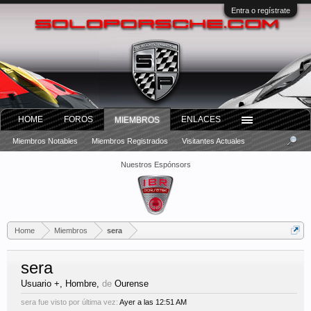
Entra o regístrate
HOME
FOROS
ENLACES
MIEMBROS
Miembros Notables
Miembros Registrados
Visitantes Actuales
Nuestros Espónsors
Home
Miembros
sera
sera
Usuario +
, Hombre,
de
Ourense
sera fue visto por última vez:
Ayer a las 12:51 AM