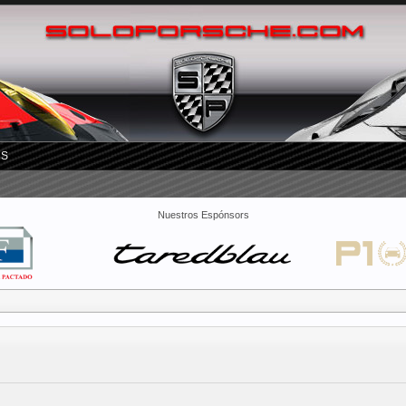
RS
Nuestros Espónsors