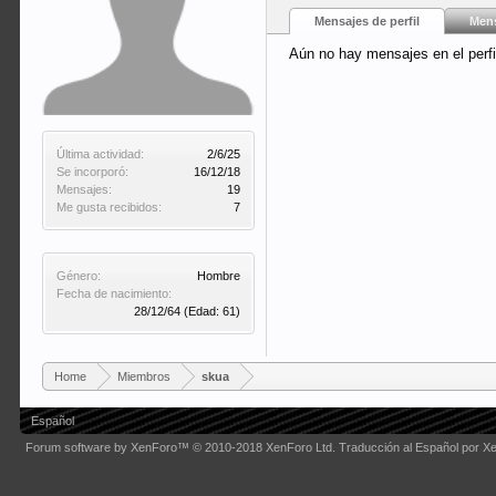
Mensajes de perfil
Mens
Aún no hay mensajes en el perfi
Última actividad:
2/6/25
Se incorporó:
16/12/18
Mensajes:
19
Me gusta recibidos:
7
Género:
Hombre
Fecha de nacimiento:
28/12/64
(Edad: 61)
Home
Miembros
skua
Español
Forum software by XenForo™
© 2010-2018 XenForo Ltd.
Traducción al Español por X
Some XenForo functionality crafted by
Audentio Design
.