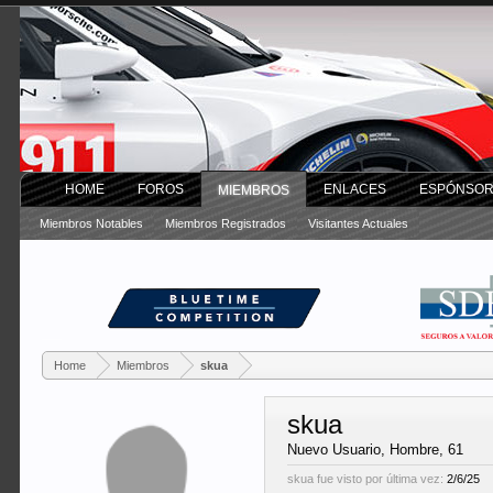
HOME
FOROS
ENLACES
ESPÓNSO
MIEMBROS
Miembros Notables
Miembros Registrados
Visitantes Actuales
Home
Miembros
skua
skua
Nuevo Usuario
, Hombre, 61
skua fue visto por última vez:
2/6/25