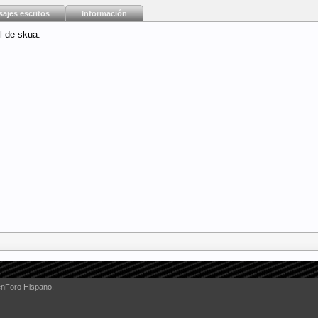
ajes escritos
Información
l de skua.
enForo Hispano.