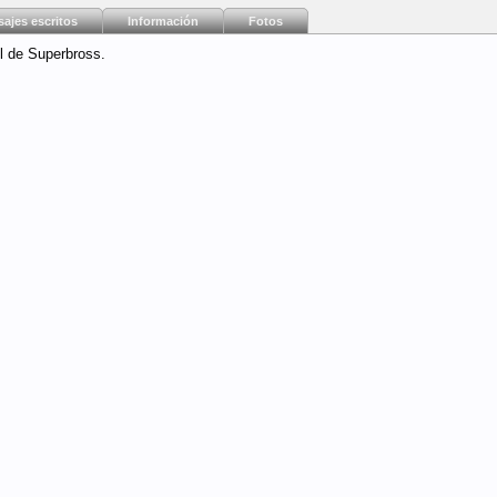
ajes escritos
Información
Fotos
l de Superbross.