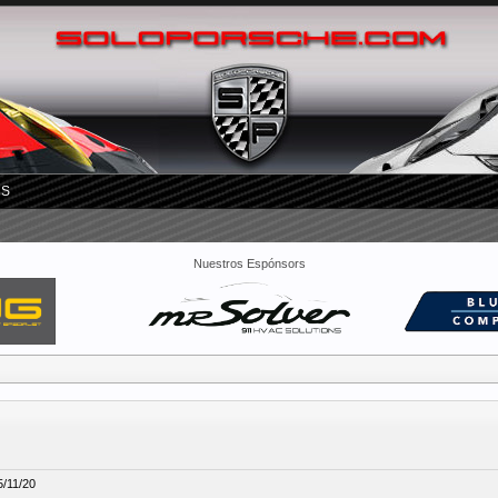
RS
Nuestros Espónsors
5/11/20