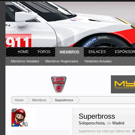
HOME
FOROS
ENLACES
ESPÓNSO
MIEMBROS
Miembros Notables
Miembros Registrados
Visitantes Actuales
Home
Miembros
Superbross
Superbross
Soloporschista
,
de
Madrid
Superbross fue visto por última vez:
2