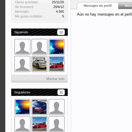
Última actividad:
25/11/20
Mensajes de perfil
Mens
Se incorporó:
20/6/12
Mensajes:
4.565
Aún no hay mensajes en el perfi
Me gusta recibidos:
5
Siguiendo
12
Mostrar todo
Seguidores
11