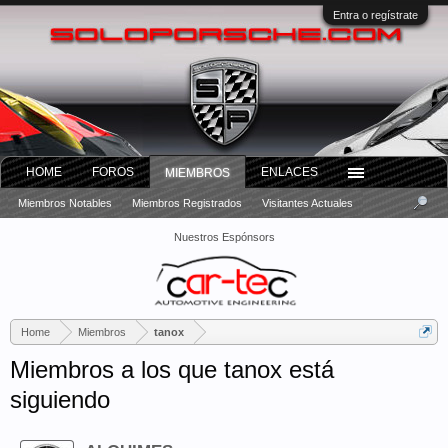
Entra o regístrate
HOME
FOROS
ENLACES
MIEMBROS
Miembros Notables
Miembros Registrados
Visitantes Actuales
Nuestros Espónsors
Home
Miembros
tanox
Miembros a los que tanox está
siguiendo