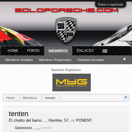
Entra o regístrate
HOME
FOROS
ENLACES
MIEMBROS
Miembros Notables
Miembros Registrados
Visitantes Actuales
Nuestros Espónsors
Home
Miembros
tenten
tenten
El chulito del barrio....
, Hombre, 57,
de
PONENT
Gasssssss…..,,,
22/8/22