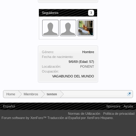
Seguidores
3
Género:
Hombre
Fecha de nacimiento:
9/6/69
(Edad: 57)
Localización:
PONENT
Ocupación:
VAGABUNDO DEL MUNDO
Home
Miembros
tenten
Español
Sponsors
Ayuda
Normas de Utilización
Política de privacidad
Forum software by XenForo™
Traducción al Español por XenForo Hispano.
Some XenForo functionality crafted by
Audentio Design
.