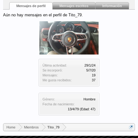
Mensajes de perfil
Mensajes escritos
Información
Aún no hay mensajes en el perfil de Tito_79.
Última actividad:
29/1/24
Se incorporó:
5/7/20
Mensajes:
19
Me gusta recibidos:
37
Género:
Hombre
Fecha de nacimiento:
13/4/79
(Edad: 47)
Home
Miembros
Tito_79