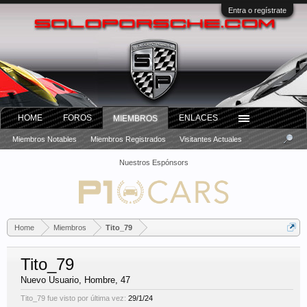
Entra o regístrate
HOME
FOROS
ENLACES
MIEMBROS
Miembros Notables
Miembros Registrados
Visitantes Actuales
Nuestros Espónsors
Home
Miembros
Tito_79
Tito_79
Nuevo Usuario
, Hombre, 47
Tito_79 fue visto por última vez:
29/1/24