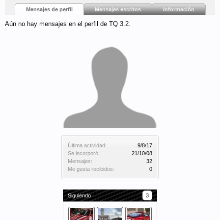
Mensajes de perfil
Mensajes escritos
Información
Aún no hay mensajes en el perfil de TQ 3.2.
Última actividad:
9/8/17
Se incorporó:
21/10/08
Mensajes:
32
Me gusta recibidos:
0
Siguiendo
3