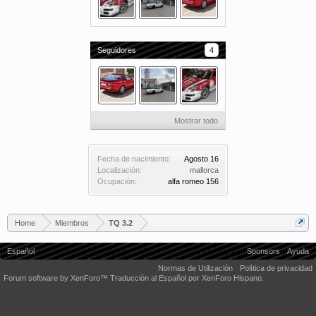
Seguidores
4
Mostrar todo
Fecha de nacimiento:
Agosto 16
Localización:
mallorca
Ocupación:
alfa romeo 156
Home
Miembros
TQ 3.2
Español
Sponsors
Ayuda
Normas de Utilización
Política de privacidad
Forum software by XenForo™
Traducción al Español por XenForo Hispano.
Some XenForo functionality crafted by
Audentio Design
.