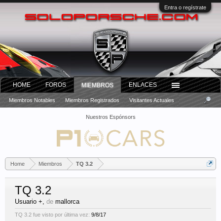
Entra o regístrate
HOME
FOROS
ENLACES
MIEMBROS
Miembros Notables
Miembros Registrados
Visitantes Actuales
Nuestros Espónsors
Home
Miembros
TQ 3.2
TQ 3.2
Usuario +
,
de
mallorca
TQ 3.2 fue visto por última vez:
9/8/17