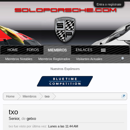
Entra o regístrate
HOME
FOROS
ENLACES
MIEMBROS
Miembros Notables
Miembros Registrados
Visitantes Actuales
Nuestros Espónsors
Home
Miembros
txo
txo
Senior
,
de
getxo
txo fue visto por última vez:
Lunes a las 11:44 AM