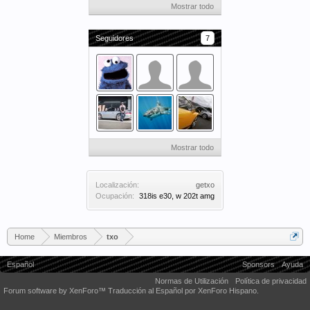
Mostrar todo
Seguidores
7
Mostrar todo
Localización:
getxo
Ocupación:
318is e30, w 202t amg
Home
Miembros
txo
Español
Sponsors
Ayuda
Normas de Utilización
Política de privacidad
Forum software by XenForo™
Traducción al Español por XenForo Hispano.
Some XenForo functionality crafted by
Audentio Design
.