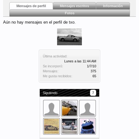
Mensajes de perfil
Mensajes escritos
Información
Fotos
Aún no hay mensajes en el perfil de txo.
Última actividad:
Lunes a las 11:44 AM
Se incorporó:
1/7/10
Mensajes:
375
Me gusta recibidos:
65
Siguiendo
7