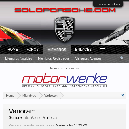
Entra o regístrate
HOME
FOROS
ENLACES
MIEMBROS
Miembros Notables
Miembros Registrados
Visitantes Actuales
Nuestros Espónsors
Home
Miembros
Varioram
Varioram
Senior +
,
de
Madrid Mallorca
Varioram fue visto por última vez:
Martes a las 10:23 PM