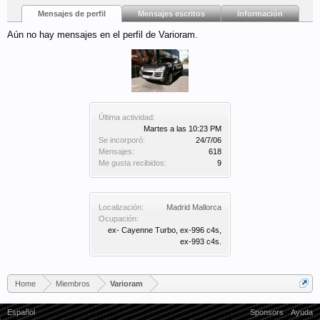
Mensajes de perfil
Mensajes escritos
Información
Aún no hay mensajes en el perfil de Varioram.
Última actividad:
Martes a las 10:23 PM
Se incorporó:
24/7/06
Mensajes:
618
Me gusta recibidos:
9
Localización:
Madrid Mallorca
Ocupación:
ex- Cayenne Turbo, ex-996 c4s,
ex-993 c4s.
Home
Miembros
Varioram
Español
Sponsors
Ayuda