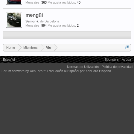
Mensajes:
363
Me gusta recibidos:
40
mengüi
Senior +
,
de
Barcelona
Mensajes:
994
Me gusta recibidos:
2
Home
Miembros
Vic
Español
Sponsors
Ayuda
Normas de Utilización
Política de privacidad
Forum software by XenForo™
Traducción al Español por XenForo Hispano.
Some XenForo functionality crafted by
Audentio Design
.