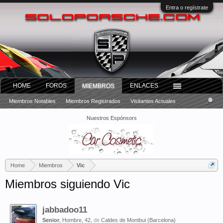
Entra o regístrate
HOME
FOROS
ENLACES
MIEMBROS
Miembros Notables
Miembros Registrados
Visitantes Actuales
Nuestros Espónsors
Home
Miembros
Vic
Miembros siguiendo Vic
jabbadoo11
Senior
, Hombre, 42,
de
Caldes de Montbui (Barcelona)