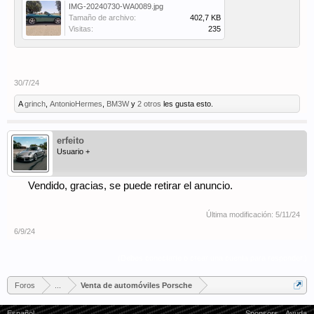
IMG-20240730-WA0089.jpg
Tamaño de archivo:
402,7 KB
Visitas:
235
30/7/24
A
grinch
,
AntonioHermes
,
BM3W
y
2 otros
les gusta esto.
erfeito
Usuario +
Vendido, gracias, se puede retirar el anuncio.
Última modificación:
5/11/24
6/9/24
(Debes conectarte o crear una cuenta para responder.)
Foros
...
Venta de automóviles Porsche
Español
Sponsors
Ayuda