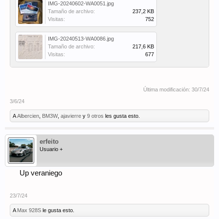
IMG-20240602-WA0051.jpg
Tamaño de archivo:
237,2 KB
Visitas:
752
IMG-20240513-WA0086.jpg
Tamaño de archivo:
217,6 KB
Visitas:
677
Última modificación:
30/7/24
3/6/24
A
Albercien
,
BM3W
,
ajavierre
y
9 otros
les gusta esto.
erfeito
Usuario +
Up veraniego
23/7/24
A
Max 928S
le gusta esto.