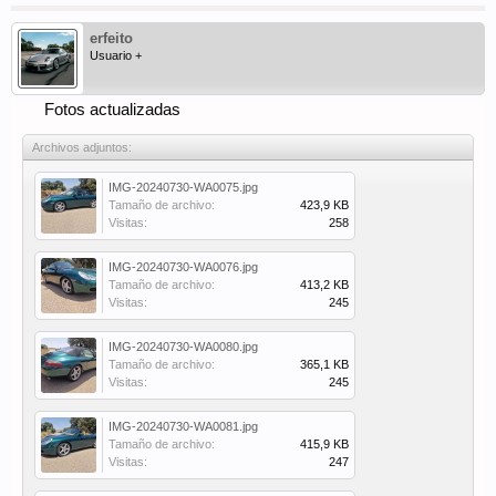
erfeito
Usuario +
Fotos actualizadas
Archivos adjuntos:
IMG-20240730-WA0075.jpg
Tamaño de archivo:
423,9 KB
Visitas:
258
IMG-20240730-WA0076.jpg
Tamaño de archivo:
413,2 KB
Visitas:
245
IMG-20240730-WA0080.jpg
Tamaño de archivo:
365,1 KB
Visitas:
245
IMG-20240730-WA0081.jpg
Tamaño de archivo:
415,9 KB
Visitas:
247