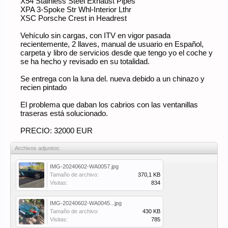
X54 Stainless Steel Exhaust Pipes
XPA 3-Spoke Str Whl-Interior Lthr
XSC Porsche Crest in Headrest
Vehículo sin cargas, con ITV en vigor pasada
recientemente, 2 llaves, manual de usuario en Español,
carpeta y libro de servicios desde que tengo yo el coche y
se ha hecho y revisado en su totalidad.
Se entrega con la luna del. nueva debido a un chinazo y
recien pintado
El problema que daban los cabrios con las ventanillas
traseras está solucionado.
PRECIO: 32000 EUR
Archivos adjuntos:
IMG-20240602-WA0057.jpg
Tamaño de archivo:
370,1 KB
Visitas:
834
IMG-20240602-WA0045...jpg
Tamaño de archivo:
430 KB
Visitas:
785