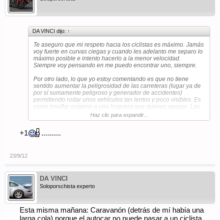
DA VINCI dijo:
↑
Te aseguro que mi respeto hacia los ciclistas es máximo. Jamás
voy fuerte en curvas ciegas y cuando les adelanto me separo lo
máximo posible e intento hacerlo a la menor velocidad.
Siempre voy pensando en me puedo encontrar uno, siempre.
Por otro lado, lo que yo estoy comentando es que no tiene
sentido aumentar la peligrosidad de las carreteras (lugar ya de
por sí sumamente peligroso y generador de accidentes)
permitiendo rodar unos vehículos tan lentos y poco visibles. Es
como insuflar oxígeno a una hoguera que quieres apagar. Las
bicis,... al velódromo.
Haz clic para expandir...
+1
..........
23/9/12
DA VINCI
Soloporschista experto
Esta misma mañana: Caravanón (detrás de mí había una
larga cola) porque el autocar no puede pasar a un ciclista.