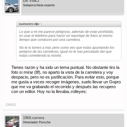
DA VINCI
Soloporschista experto
...lo que reduce el peligro. Yo, sinceramente, si de lo que se
trata es de reducir el número de muertos en carretera, creo que
lo que hay que hacer es cambiar las cosas, no dejarlas como
están. Poner en marcha una serie de medidas (has comentado
suonozero dijo:
↑
ya parte de la tipología rodante "peligrosa") entre las que una
de las principales, bajo mi punto de vista, sería eliminar el
Lo que a mi me parece peligroso, además de estar prohibido,
ciclismo de carretera, simplemente por ser
extremadamente
es usar el telefono para hacer un reportaje de fotos al mismo
peligroso (para el cliclista y para los ocupantes de los coches).
tiempo que conduces por una carretera.
En paralelo, habría que crear circuitos para que esta gente
pueda practicar su deporte de manera segura, cerrar ciertas
No te lo tomes a mal, pero como veo que estas apuntando los
carreteras los días festivos (asegurando buenas alternativas al
peligros de las carreteras, igual no te has percatado del que
resto de conductores) para que puedan rodar, etc. En resumen:
estas cometiendo tu mismo.
Gestionar el tema (lo que no hacen nuestros políticos a pesar
de que se les paga para ello).
Tienes razón y ha sido un tema puntual. No obstante tiro la
foto si mirar (tlf), no aparto la vista de la carretera y voy
despacio, pero no es justificación. Para evitar esto, porque
me gusta a veces recoger imágenes, suelo llevar un Gopro
que me va grabando el recorrido y después las recupero
con un editor. Hoy no la llevaba.:rolleyes:
23/9/12
1969.carrera
Historiador Porsche.