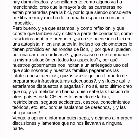
hay damnificados, y sencillamente como alguno ya ha
mencionado, creo que la mayoría de las carreteras no
están preparadas para la bici, por lo que siendo consciente
me librare muy mucho de compartir espacio en un acto
imposible.
Pero bueno, y ya que estamos, y como reflexión, y que
conste que también soy ciclista a parte de conductor, como
casi todos aquí, me pregunto, ¿si no se puede ir en bici en
una autopista, ni en una autovía, incluso los ciclomotores lo
tienen prohibido en las rondas de Bcn, ¿ por qué si pueden
por una carretera ordinaria?, ¿que acaso no se reproduce
la misma situación en todos los aspectos?¿ por qué
nuestros gobernantes nos incitan a un arriesgado uso del
que solo nosotros y nuestras familias pagaremos las
fatales consecuencias, quizás así se quitan el muerto de
prepararnos infraestructuras adecuadas?, y si fuese así, ¿
estaríamos dispuestos a pagarlas?, no sé, esto último creo
que no, y ya metidos en harina, quien sabe la situación de
otros países de la CE en este aspecto de la bici,
restricciones, seguros accidentes, cascos, conocimientos
teóricos, etc. etc. porque hablamos de derechos, ¿ y las
obligaciones?
Venga, a opinar e informar quien sepa, y dejando al margen
discusiones y lamentos que no nos llevaran a ninguna
parte.