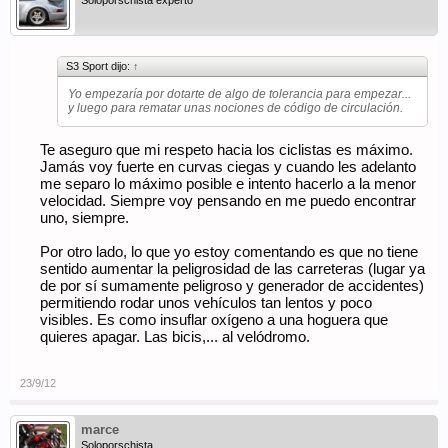
Soloporschista experto
S3 Sport dijo:
↑
Yo empezaría por dotarte de algo de tolerancia para empezar...
y luego para rematar unas nociones de código de circulación.
Te aseguro que mi respeto hacia los ciclistas es máximo.
Jamás voy fuerte en curvas ciegas y cuando les adelanto
me separo lo máximo posible e intento hacerlo a la menor
velocidad. Siempre voy pensando en me puedo encontrar
uno, siempre.
Por otro lado, lo que yo estoy comentando es que no tiene
sentido aumentar la peligrosidad de las carreteras (lugar ya
de por sí sumamente peligroso y generador de accidentes)
permitiendo rodar unos vehículos tan lentos y poco
visibles. Es como insuflar oxígeno a una hoguera que
quieres apagar. Las bicis,... al velódromo.
23/9/12
marce
Soloporschista