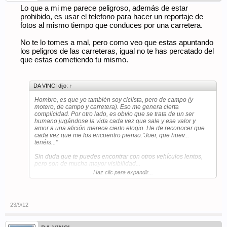
Lo que a mi me parece peligroso, además de estar
prohibido, es usar el telefono para hacer un reportaje de
fotos al mismo tiempo que conduces por una carretera.
No te lo tomes a mal, pero como veo que estas apuntando
los peligros de las carreteras, igual no te has percatado del
que estas cometiendo tu mismo.
DA VINCI dijo:
↑
Hombre, es que yo también soy ciclista, pero de campo (y
motero, de campo y carretera). Eso me genera cierta
complicidad. Por otro lado, es obvio que se trata de un ser
humano jugándose la vida cada vez que sale y ese valor y
amor a una afición merece cierto elogio. He de reconocer que
cada vez que me los encuentro pienso:"Joer, que huev...
tenéis..."
Sin duda que te puedes encontrar con otros vehículos lentos,
pero son de mucha mayor visibilidad...
Haz clic para expandir...
Un ejemplo->
23/9/12