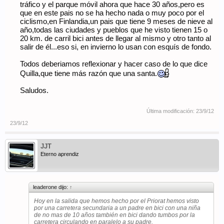
tráfico y el parque móvil ahora que hace 30 años,pero es
que en este pais no se ha hecho nada o muy poco por el
ciclismo,en Finlandia,un pais que tiene 9 meses de nieve al
año,todas las ciudades y pueblos que he visto tienen 15 o
20 km. de carril bici antes de llegar al mismo y otro tanto al
salir de él...eso si, en invierno lo usan con esquís de fondo.
Todos deberiamos reflexionar y hacer caso de lo que dice
Quilla,que tiene más razón que una santa.
Saludos.
Última modificación:
23/9/12
23/9/12
JJT
Eterno aprendiz
leaderone dijo:
↑
Hoy en la salida que hemos hecho por el Priorat hemos visto
por una carretera secundaria a un padre en bici con una niña
de no mas de 10 años también en bici dando tumbos por la
carretera circulando en paralelo a su padre.