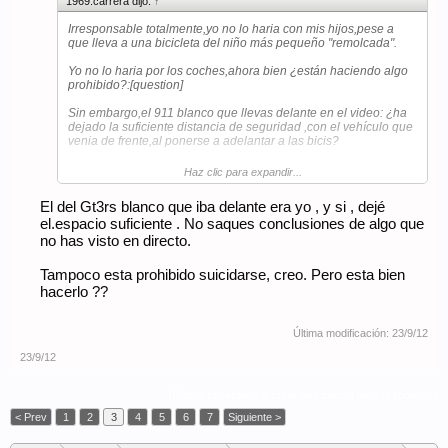
1969.carrera dijo:
↑
Irresponsable totalmente,yo no lo haria con mis hijos,pese a
que lleva a una bicicleta del niño más pequeño "remolcada".
Yo no lo haria por los coches,ahora bien ¿están haciendo algo
prohibido?:[question]
Sin embargo,el 911 blanco que llevas delante en el video: ¿ha
dejado la suficiente distancia de seguridad ,con el vehículo que
venia de frente,al ponerse a adelantar a las bicis?
Saludos.
Haz clic para expandir...
El del Gt3rs blanco que iba delante era yo , y si , dejé
el.espacio suficiente . No saques conclusiones de algo que
no has visto en directo.
Tampoco esta prohibido suicidarse, creo. Pero esta bien
hacerlo ??
Última modificación:
23/9/12
23/9/12
(Debes conectarte o crear una cuenta para responder.)
< Prev
1
2
3
4
5
6
7
Siguiente >