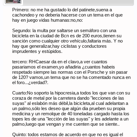
Primero: no me ha gustado lo del patinete,suena a
cachondeo y no deberia hacerse con un tema en el que
hay en juego vidas humanas:no,no:
Segundo: la multa por saltarse un semáforo con una
bicicleta en la ciudad de Bcn es de 200 euros,tienen su
sanción como cualquier otro vehículo,faltaria más. Y no
hay que generalizar,hay ciclistas y conductores
imprudentes y estúpidos.
tercero: RHCaesar da en el clavo,a ver cuantos
pasariamos el examen,yo añadiria ¿cuantos habeis
respetado siempre las normas con el Porsche y sin pasar
de 120? vamos,un tema que no se ha comentado nunca en
el foro...¿verdad?.
Cuarto:No soporto la hipocresia,a todos los que van con su
coraza de metal por la carretera dando "lecciones de las
suyas" al eslabón más débil,la bicicleta,al cual adelantan a
un palmo,sólo les deseo que algún dia prueben su propia
medicina y un remolque de 40 toneladas cargado hasta los
topes les de una "lección de las suyas" y les adelante a un
palmo,luego que vengan y me cuenten que se siente..
Quinto: todos estamos de acuerdo en que no es igual el