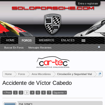
Entra o regístrate
HOME
MIEMBROS
ENLACES
FOROS
Buscar En Foros
Mensajes Recientes
Home
Foros
Area Miscelánea
Circulación y Seguridad Vial
Accidente de Víctor Cabedo
< Prev
1
2
3
4
5
6
7
Siguiente >
DA VINCI