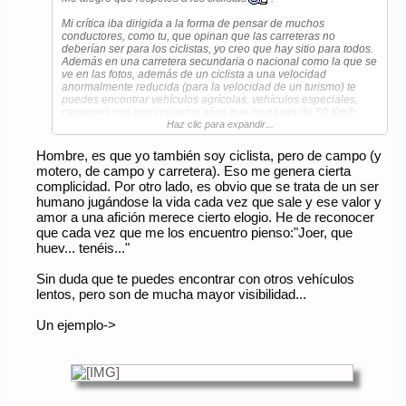
Mi crítica iba dirigida a la forma de pensar de muchos
conductores, como tu, que opinan que las carreteras no
deberían ser para los ciclistas, yo creo que hay sitio para todos.
Además en una carretera secundaria o nacional como la que se
ve en las fotos, además de un ciclista a una velocidad
anormalmente reducida (para la velocidad de un turismo) te
puedes encontrar vehículos agrícolas, vehículos especiales,
camiones con unos cuantos años que no pasan de 50 Km/h
cuando la carretera tiende a subir, gente mayor con las
Haz clic para expandir...
facultades justas para conducir, conductores de fin de semana o
esos "fabulosos" microcoches para los que no necesitas carnet
Hombre, es que yo también soy ciclista, pero de campo (y
entre otros "estorbos".
motero, de campo y carretera). Eso me genera cierta
complicidad. Por otro lado, es obvio que se trata de un ser
Yo opino que si quieres circular a una velocidad constante, para
humano jugándose la vida cada vez que sale y ese valor y
eso estan las autopistas o la mayoría de vias rápidas, por
donde no pueden circular los ciclistas y demás vehículos que
amor a una afición merece cierto elogio. He de reconocer
no llegan a una velocidad mínima. El resto de vias, por
que cada vez que me los encuentro pienso:"Joer, que
supuesto, para todos.
huev... tenéis..."
Sin duda que te puedes encontrar con otros vehículos
lentos, pero son de mucha mayor visibilidad...
Un ejemplo->