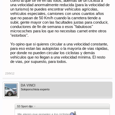
como la que se ve en las fotos, además de un ciclista a
una velocidad anormalmente reducida (para la velocidad de
un turismo) te puedes encontrar vehículos agrícolas,
vehículos especiales, camiones con unos cuantos años
que no pasan de 50 Km/h cuando la carretera tiende a
subir, gente mayor con las facultades justas para conducir,
conductores de fin de semana o esos "fabulosos"
microcoches para los que no necesitas carnet entre otros
"estorbos".
Yo opino que si quieres circular a una velocidad constante,
para eso estan las autopistas o la mayoría de vias rápidas,
por donde no pueden circular los ciclistas y demás
vehículos que no llegan a una velocidad mínima. El resto
de vias, por supuesto, para todos.
23/9/12
DA VINCI
Soloporschista experto
S3 Sport dijo:
↑
Me alegro que respetes a los ciclistas
.