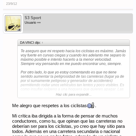
23/9/12
S3 Sport
Usuario ++
DA VINCI dijo:
↑
Te aseguro que mi respeto hacia los ciclistas es máximo. Jamás
voy fuerte en curvas ciegas y cuando les adelanto me separo lo
máximo posible e intento hacerlo a la menor velocidad.
Siempre voy pensando en me puedo encontrar uno, siempre.
Por otro lado, lo que yo estoy comentando es que no tiene
sentido aumentar la peligrosidad de las carreteras (lugar ya de
por sí sumamente peligroso y generador de accidentes)
permitiendo rodar unos vehículos tan lentos y poco visibles. Es
como insuflar oxígeno a una hoguera que quieres apagar. Las
bicis,... al velódromo.
Haz clic para expandir...
Me alegro que respetes a los ciclistas
.
Mi crítica iba dirigida a la forma de pensar de muchos
conductores, como tu, que opinan que las carreteras no
deberían ser para los ciclistas, yo creo que hay sitio para
todos. Además en una carretera secundaria o nacional