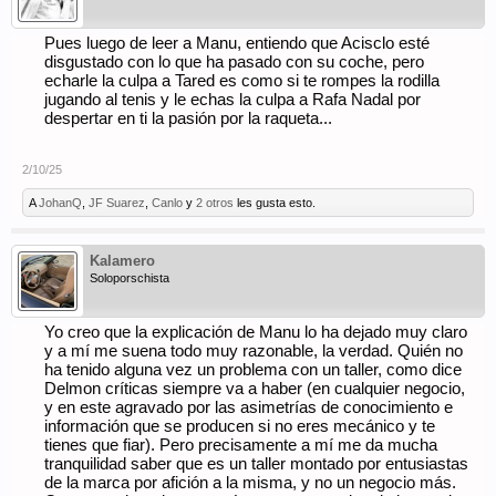
Pues luego de leer a Manu, entiendo que Acisclo esté
disgustado con lo que ha pasado con su coche, pero
echarle la culpa a Tared es como si te rompes la rodilla
jugando al tenis y le echas la culpa a Rafa Nadal por
despertar en ti la pasión por la raqueta...
2/10/25
A
JohanQ
,
JF Suarez
,
Canlo
y
2 otros
les gusta esto.
Kalamero
Soloporschista
Yo creo que la explicación de Manu lo ha dejado muy claro
y a mí me suena todo muy razonable, la verdad. Quién no
ha tenido alguna vez un problema con un taller, como dice
Delmon críticas siempre va a haber (en cualquier negocio,
y en este agravado por las asimetrías de conocimiento e
información que se producen si no eres mecánico y te
tienes que fiar). Pero precisamente a mí me da mucha
tranquilidad saber que es un taller montado por entusiastas
de la marca por afición a la misma, y no un negocio más.