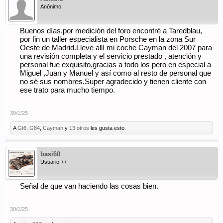
Anónimo
Buenos días,por medición del foro encontré a Taredblau,
por fin un taller especialista en Porsche en la zona Sur
Oeste de Madrid.Lleve allí mi coche Cayman del 2007 para
una revisión completa y el servicio prestado , atención y
personal fue exquisito,gracias a todo los pero en especial a
Miguel ,Juan y Manuel y así como al resto de personal que
no sé sus nombres.Super agradecido y tienen cliente con
ese trato para mucho tiempo.
30/1/25
A
Gt6
,
G84
,
Cayman
y
13 otros
les gusta esto.
basi60
Usuario ++
Señal de que van haciendo las cosas bien.
30/1/25