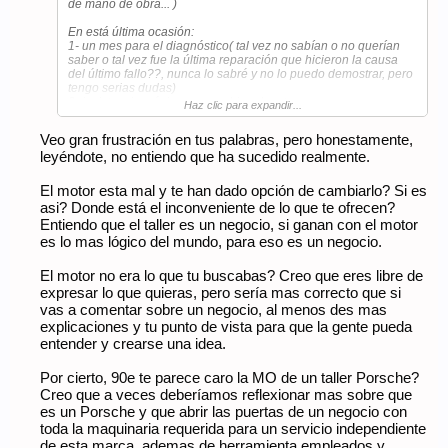
de mano de obra... )
En está última ocasión:
1- un mes para el diagnóstico( tal vez no sabían o no querían
saber o tal vez fue la última reparación que hicieron la causa
del último fallo??, nunca lo sabré y no lo puedo demostrar, pero
tengo serias dudas)
2- insistencia máxima en cambiar el motor por uno nuevo que
Haz clic para expandir...
casualmente una empresa francesa les había traído(
comisiones??)
Veo gran frustración en tus palabras, pero honestamente,
3- al no contemplar está opción al final he tenido que llevarme
leyéndote, no entiendo que ha sucedido realmente.
el coche, por supuesto tras una factura considerablemente alta
para lo que han hecho( bajar el motor y observar posibles
averías)
El motor esta mal y te han dado opción de cambiarlo? Si es
4- Por otra parte quiero reconocer el buen trabajo y trato por
asi? Donde está el inconveniente de lo que te ofrecen?
parte de Miguel y Juan, excepciones en este taller que creo que
Entiendo que el taller es un negocio, si ganan con el motor
es más de compraventa que taller como tal experto en coches..
es lo mas lógico del mundo, para eso es un negocio.
En fin... Solo puedo decir:
Pequeños gestos como estos pueden arruinar una experiencia
El motor no era lo que tu buscabas? Creo que eres libre de
que hasta ahora había sido sobresaliente.
expresar lo que quieras, pero sería mas correcto que si
vas a comentar sobre un negocio, al menos des mas
explicaciones y tu punto de vista para que la gente pueda
entender y crearse una idea.
Por cierto, 90e te parece caro la MO de un taller Porsche?
Creo que a veces deberíamos reflexionar mas sobre que
es un Porsche y que abrir las puertas de un negocio con
toda la maquinaria requerida para un servicio independiente
de esta marca, ademas de herramienta empleados y