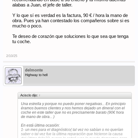
alabas a Juan, el jefe de taller.
Y lo que sí es verdad es la factura, 90 € / hora la mano de
obra. Pues ya han contestado los compañeros sobre si es
mucho o poco.
Te deseo de corazón que soluciones lo que sea que tenga
tu coche.
2/10/25
delmonte
Highway to hell
Acisclo dijo:
↑
Una estrella y porque no puedo poner negativas... En principio
éramos buenos clientes y nos hemos dejado un dineral con el
coche en este taller que no es precisamente barato (90€ hora
de mano de obra... )
En está última ocasión:
1- un mes para el diagnóstico( tal vez no sabían o no querían
saber o tal vez fue la última reparación que hicieron la causa