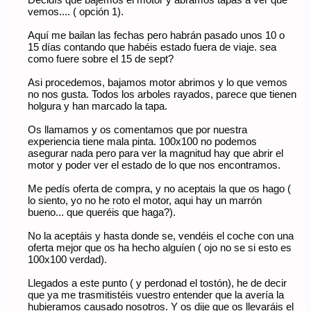
Decidís que bajemos el motor y abramos tapas a ver qué
vemos.... ( opción 1).
Aquí me bailan las fechas pero habrán pasado unos 10 o
15 días contando que habéis estado fuera de viaje. sea
como fuere sobre el 15 de sept?
Asi procedemos, bajamos motor abrimos y lo que vemos
no nos gusta. Todos los arboles rayados, parece que tienen
holgura y han marcado la tapa.
Os llamamos y os comentamos que por nuestra
experiencia tiene mala pinta. 100x100 no podemos
asegurar nada pero para ver la magnitud hay que abrir el
motor y poder ver el estado de lo que nos encontramos.
Me pedís oferta de compra, y no aceptais la que os hago (
lo siento, yo no he roto el motor, aqui hay un marrón
bueno... que queréis que haga?).
No la aceptáis y hasta donde se, vendéis el coche con una
oferta mejor que os ha hecho alguíen ( ojo no se si esto es
100x100 verdad).
Llegados a este punto ( y perdonad el tostón), he de decir
que ya me trasmitistéis vuestro entender que la avería la
hubieramos causado nosotros. Y os dije que os llevaráis el