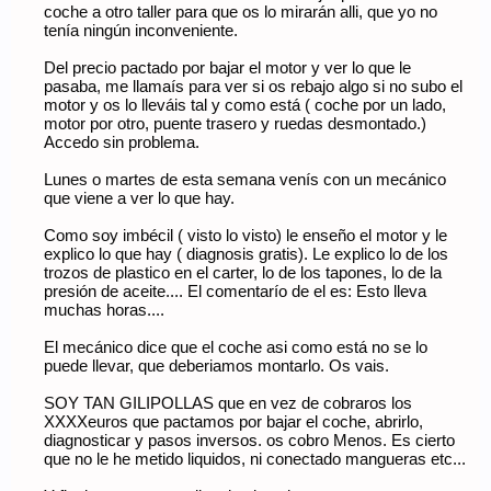
coche a otro taller para que os lo mirarán alli, que yo no
tenía ningún inconveniente.
Del precio pactado por bajar el motor y ver lo que le
pasaba, me llamaís para ver si os rebajo algo si no subo el
motor y os lo lleváis tal y como está ( coche por un lado,
motor por otro, puente trasero y ruedas desmontado.)
Accedo sin problema.
Lunes o martes de esta semana venís con un mecánico
que viene a ver lo que hay.
Como soy imbécil ( visto lo visto) le enseño el motor y le
explico lo que hay ( diagnosis gratis). Le explico lo de los
trozos de plastico en el carter, lo de los tapones, lo de la
presión de aceite.... El comentarío de el es: Esto lleva
muchas horas....
El mecánico dice que el coche asi como está no se lo
puede llevar, que deberiamos montarlo. Os vais.
SOY TAN GILIPOLLAS que en vez de cobraros los
XXXXeuros que pactamos por bajar el coche, abrirlo,
diagnosticar y pasos inversos. os cobro Menos. Es cierto
que no le he metido liquidos, ni conectado mangueras etc...