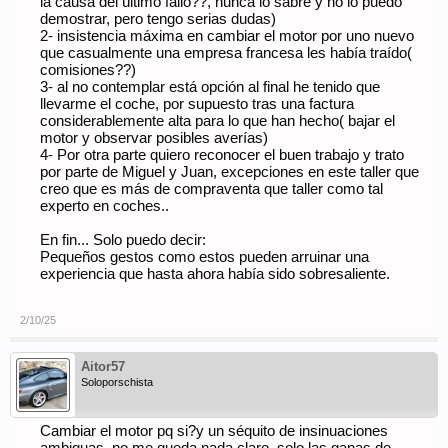
la causa del último fallo??, nunca lo sabré y no lo puedo
demostrar, pero tengo serias dudas)
2- insistencia máxima en cambiar el motor por uno nuevo
que casualmente una empresa francesa les había traído(
comisiones??)
3- al no contemplar está opción al final he tenido que
llevarme el coche, por supuesto tras una factura
considerablemente alta para lo que han hecho( bajar el
motor y observar posibles averías)
4- Por otra parte quiero reconocer el buen trabajo y trato
por parte de Miguel y Juan, excepciones en este taller que
creo que es más de compraventa que taller como tal
experto en coches..
En fin... Solo puedo decir:
Pequeños gestos como estos pueden arruinar una
experiencia que hasta ahora había sido sobresaliente.
2/10/25
Aitor57
Soloporschista
Cambiar el motor pq si?y un séquito de insinuaciones