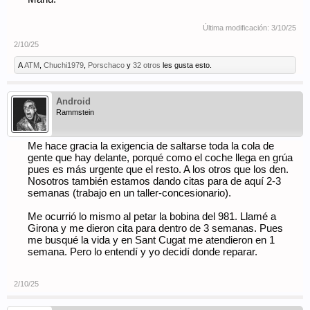
Última modificación:
3/10/25
2/10/25
A
ATM
,
Chuchi1979
,
Porschaco
y
32 otros
les gusta esto.
Android
Rammstein
Me hace gracia la exigencia de saltarse toda la cola de
gente que hay delante, porqué como el coche llega en grúa
pues es más urgente que el resto. A los otros que los den.
Nosotros también estamos dando citas para de aquí 2-3
semanas (trabajo en un taller-concesionario).
Me ocurrió lo mismo al petar la bobina del 981. Llamé a
Girona y me dieron cita para dentro de 3 semanas. Pues
me busqué la vida y en Sant Cugat me atendieron en 1
semana. Pero lo entendí y yo decidí donde reparar.
2/10/25