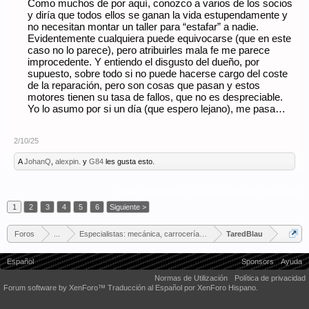
Como muchos de por aquí, conozco a varios de los socios
y diría que todos ellos se ganan la vida estupendamente y
no necesitan montar un taller para “estafar” a nadie.
Evidentemente cualquiera puede equivocarse (que en este
caso no lo parece), pero atribuirles mala fe me parece
improcedente. Y entiendo el disgusto del dueño, por
supuesto, sobre todo si no puede hacerse cargo del coste
de la reparación, pero son cosas que pasan y estos
motores tienen su tasa de fallos, que no es despreciable.
Yo lo asumo por si un día (que espero lejano), me pasa…
2/10/25
A
JohanQ
,
alexpin.
y
G84
les gusta esto.
(Debes conectarte o crear una cuenta para responder.)
1
2
3
4
5
6
Siguiente >
Foros
...
Especialistas: mecánica, carrocería, tapicería...
TaredBlau
Español
Sponsors
Ayuda
Normas de Utilización
Política de privacidad
Forum software by XenForo™
Traducción al Español por XenForo Hispano.
Some XenForo functionality crafted by
Audentio Design
.