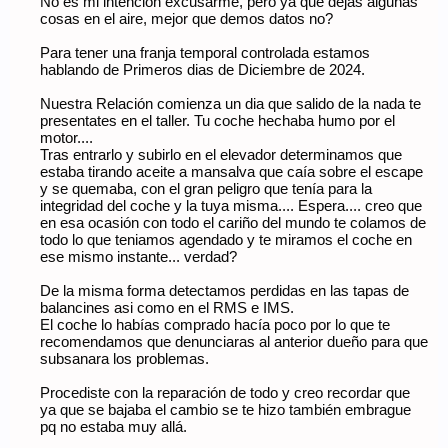
No es mi intención excusarme, pero ya que dejas algunas
cosas en el aire, mejor que demos datos no?
Para tener una franja temporal controlada estamos
hablando de Primeros dias de Diciembre de 2024.
Nuestra Relación comienza un dia que salido de la nada te
presentates en el taller. Tu coche hechaba humo por el
motor....
Tras entrarlo y subirlo en el elevador determinamos que
estaba tirando aceite a mansalva que caía sobre el escape
y se quemaba, con el gran peligro que tenía para la
integridad del coche y la tuya misma.... Espera.... creo que
en esa ocasión con todo el cariño del mundo te colamos de
todo lo que teniamos agendado y te miramos el coche en
ese mismo instante... verdad?
De la misma forma detectamos perdidas en las tapas de
balancines asi como en el RMS e IMS.
El coche lo habías comprado hacía poco por lo que te
recomendamos que denunciaras al anterior dueño para que
subsanara los problemas.
Procediste con la reparación de todo y creo recordar que
ya que se bajaba el cambio se te hizo también embrague
pq no estaba muy allá.