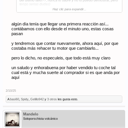
del último fallo??, nunca lo sabré y no lo puedo demostrar, pero
tengo serias dudas)
2- insistencia máxima en cambiar el motor por uno nuevo que
Haz clic para expandir...
casualmente una empresa francesa les había traído(
comisiones??)
3- al no contemplar está opción al final he tenido que llevarme
algún día tenía que llegar una primera reacción así...
el coche, por supuesto tras una factura considerablemente alta
para lo que han hecho( bajar el motor y observar posibles
contábamos con ello desde el minuto uno, estas cosas
averías)
pasan
4- Por otra parte quiero reconocer el buen trabajo y trato por
parte de Miguel y Juan, excepciones en este taller que creo que
y tendremos que contar nuevamente, ahora aquí, por que
es más de compraventa que taller como tal experto en coches..
costaba más rehacer tu motor que cambiarlo...
En fin... Solo puedo decir:
Pequeños gestos como estos pueden arruinar una experiencia
pero lo dicho, no especuleis, que todo está muy claro
que hasta ahora había sido sobresaliente.
un saludo y enhorabuena por haber vendido tu coche tal
cual está y mucha suerte al comprador si es que anda por
aquí
2/10/25
A
basi60
,
Spidy
,
Gelillo942
y
3 otros
les gusta esto.
Mandelo
Soloporschista volcánico