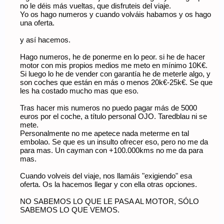
no le déis más vueltas, que disfruteis del viaje.
Yo os hago numeros y cuando volváis habamos y os hago
una oferta.
y así hacemos.
Hago numeros, he de ponerme en lo peor. si he de hacer
motor con mis propios medios me meto en mínimo 10K€.
Si luego lo he de vender con garantía he de meterle algo, y
son coches que están en más o menos 20k€-25k€. Se que
les ha costado mucho mas que eso.
Tras hacer mis numeros no puedo pagar más de 5000
euros por el coche, a título personal OJO. Taredblau ni se
mete.
Personalmente no me apetece nada meterme en tal
embolao. Se que es un insulto ofrecer eso, pero no me da
para mas. Un cayman con +100.000kms no me da para
mas.
Cuando volveis del viaje, nos llamáis "exigiendo" esa
oferta. Os la hacemos llegar y con ella otras opciones.
NO SABEMOS LO QUE LE PASA AL MOTOR, SÓLO
SABEMOS LO QUE VEMOS.