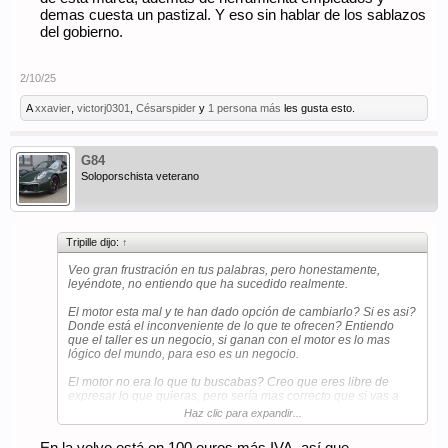
demas cuesta un pastizal. Y eso sin hablar de los sablazos
del gobierno.
2/10/25
A
xxavier
,
victorj0301
,
Césarspider
y
1 persona más
les gusta esto.
G84
Soloporschista veterano
Tripille dijo:
↑
Veo gran frustración en tus palabras, pero honestamente,
leyéndote, no entiendo que ha sucedido realmente.
El motor esta mal y te han dado opción de cambiarlo? Si es asi?
Donde está el inconveniente de lo que te ofrecen? Entiendo
que el taller es un negocio, si ganan con el motor es lo mas
lógico del mundo, para eso es un negocio.
El motor no era lo que tu buscabas? Creo que eres libre de
expresar lo que quieras, pero sería mas correcto que si vas a
comentar sobre un negocio, al menos des mas explicaciones y
Haz clic para expandir...
tu punto de vista para que la gente pueda entender y crearse
una idea.