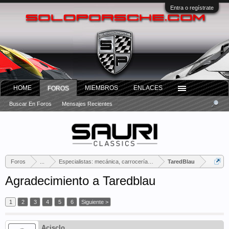
Entra o regístrate
HOME
MIEMBROS
ENLACES
FOROS
Buscar En Foros
Mensajes Recientes
Foros
...
Especialistas: mecánica, carrocería, tapicería...
TaredBlau
Agradecimiento a Taredblau
1
2
3
4
5
6
Siguiente >
Acisclo