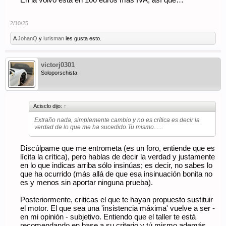
En la volvo está en 100 euros más IVA, así que…
Por cierto, 90e te parece caro la MO de un taller Porsche? Creo
que a veces deberíamos reflexionar mas sobre que es un
Porsche y que abrir las puertas de un negocio con toda la
2/10/25
maquinaria requerida para un servicio independiente de esta
marca, ademas de herramienta empleados y demas cuesta un
A
JohanQ
y
iurisman
les gusta esto.
pastizal. Y eso sin hablar de los sablazos del gobierno.
victorj0301
Soloporschista
Acisclo dijo:
↑
Extraño nada, simplemente cambio y no es crítica es decir la
verdad de lo que me ha sucedido.Tu mismo......
Discúlpame que me entrometa (es un foro, entiende que es
lícita la crítica), pero hablas de decir la verdad y justamente
en lo que indicas arriba sólo insinúas; es decir, no sabes lo
que ha ocurrido (más allá de que esa insinuación bonita no
es y menos sin aportar ninguna prueba).
Posteriormente, criticas el que te hayan propuesto sustituir
el motor. El que sea una 'insistencia máxima' vuelve a ser -
en mi opinión - subjetivo. Entiendo que el taller te está
recomendando en base a su criterio y tú mismo además