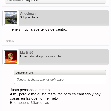
A
sebas928bcn
le gusta esto.
Angelman
Soloporschista
Tenéis mucha suerte los del centro.
30/1/25
Martín80
Lo imposible siempre es superable.
Angelman dijo:
↑
Tenéis mucha suerte los del centro.
Justo pensaba lo mismo.
A mi, porque me gusta restaurar, pero es cansado y hay
cosas en las que no me meto.
Enorabuena
@taredblau