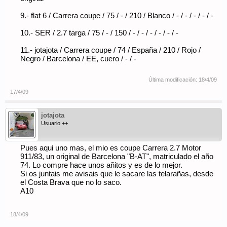
9.- flat 6 / Carrera coupe / 75 / - / 210 / Blanco / - / - / - / - / -
10.- SER / 2.7 targa / 75 / - / 150 / - / - / - / - / - / -
11.- jotajota / Carrera coupe / 74 / España / 210 / Rojo /
Negro / Barcelona / EE, cuero / - / -
Última modificación:
18/4/09
17/4/09
jotajota
Usuario ++
Pues aqui uno mas, el mio es coupe Carrera 2.7 Motor
911/83, un original de Barcelona "B-AT", matriculado el año
74. Lo compre hace unos añitos y es de lo mejor.
Si os juntais me avisais que le sacare las telarañas, desde
el Costa Brava que no lo saco.
A10
18/4/09