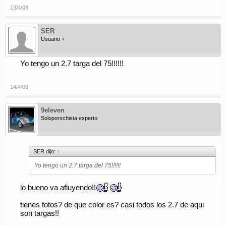
13/4/09
SER
Usuario +
Yo tengo un 2.7 targa del 75!!!!!!
14/4/09
9eleven
Soloporschista experto
SER dijo:
↑
Yo tengo un 2.7 targa del 75!!!!!!
lo bueno va afluyendo!!
tienes fotos? de que color es? casi todos los 2.7 de aqui
son targas!!