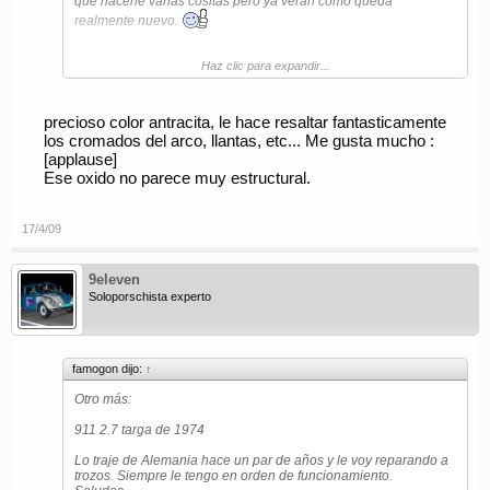
que hacerle varias cositas pero ya veran como queda
realmente nuevo.
Haz clic para expandir...
precioso color antracita, le hace resaltar fantasticamente
los cromados del arco, llantas, etc... Me gusta mucho :
[applause]
Ese oxido no parece muy estructural.
17/4/09
9eleven
Soloporschista experto
famogon dijo:
↑
Otro más:
911 2.7 targa de 1974
Lo traje de Alemania hace un par de años y le voy reparando a
trozos. Siempre le tengo en orden de funcionamiento.