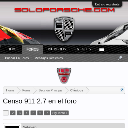
Entra o regístrate
HOME
MIEMBROS
ENLACES
FOROS
Buscar En Foros
Mensajes Recientes
Home
Foros
Sección Principal
Clásicos
Censo 911 2.7 en el foro
1
2
3
4
5
6
7
Siguiente >
9eleven