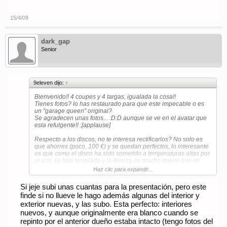
15/4/09
dark_gap
Senior
9eleven dijo:
↑
Bienvenido!! 4 coupes y 4 targas, igualada la cosa!!
Tienes fotos? lo has restaurado para que este impecable o es
un "garage queen" original?
Se agradecen unas fotos... :D:D aunque se ve en el avatar que
esta refulgente!! :[applause]
Respecto a los discos, no te interesa rectificarlos? No solo es
que ahorres (poco, 100 €) y se quedan perfectos, lo interesante
es que como el disco ha sido sometido a temperaturas altas por
el uso, se han templado y la dureza es mucho mayor que en
uno nuevo.
Haz clic para expandir...
En el mio, si las tolerancias aun dan para ello voy a hacerlo asi
Si jeje subi unas cuantas para la presentación, pero este
finde si no llueve le hago además algunas del interior y
exterior nuevas, y las subo. Esta perfecto: interiores
nuevos, y aunque originalmente era blanco cuando se
repinto por el anterior dueño estaba intacto (tengo fotos del