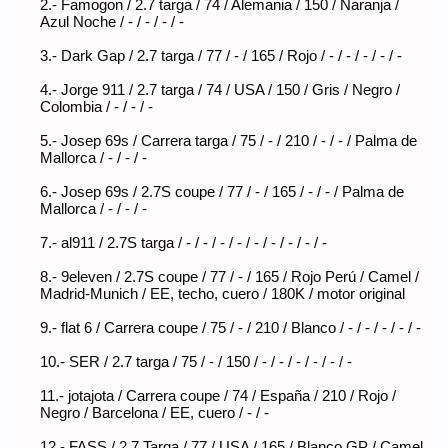
2.- Famogon / 2.7 targa / 74 / Alemania / 150 / Naranja /
Azul Noche / - / - / - / -
3.- Dark Gap / 2.7 targa / 77 / - / 165 / Rojo / - / - / - / - / -
4.- Jorge 911 / 2.7 targa / 74 / USA / 150 / Gris / Negro /
Colombia / - / - / -
5.- Josep 69s / Carrera targa / 75 / - / 210 / - / - / Palma de
Mallorca / - / - / -
6.- Josep 69s / 2.7S coupe / 77 / - / 165 / - / - / Palma de
Mallorca / - / - / -
7.- al911 / 2.7S targa / - / - / - / - / - / - / - / - / -
8.- 9eleven / 2.7S coupe / 77 / - / 165 / Rojo Perú / Camel /
Madrid-Munich / EE, techo, cuero / 180K / motor original
9.- flat 6 / Carrera coupe / 75 / - / 210 / Blanco / - / - / - / - / -
10.- SER / 2.7 targa / 75 / - / 150 / - / - / - / - / - / -
11.- jotajota / Carrera coupe / 74 / España / 210 / Rojo /
Negro / Barcelona / EE, cuero / - / -
12.- FASS / 2.7 Targa / 77 / USA / 165 / Blanco GP / Camel