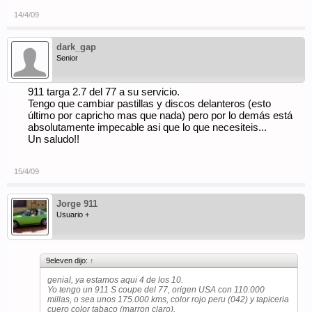
14/4/09
dark_gap
Senior
911 targa 2.7 del 77 a su servicio.
Tengo que cambiar pastillas y discos delanteros (esto
último por capricho mas que nada) pero por lo demás está
absolutamente impecable asi que lo que necesiteis...
Un saludo!!
15/4/09
Jorge 911
Usuario +
9eleven dijo:
↑
genial, ya estamos aqui 4 de los 10.
Yo tengo un 911 S coupe del 77, origen USA con 110.000
millas, o sea unos 175.000 kms, color rojo peru (042) y tapiceria
cuero color tabaco (marron claro).