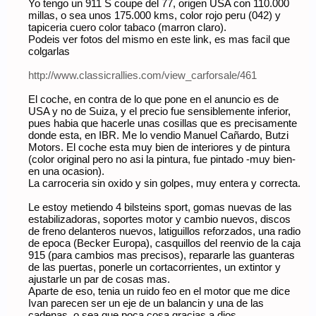
Yo tengo un 911 S coupe del 77, origen USA con 110.000
millas, o sea unos 175.000 kms, color rojo peru (042) y
tapiceria cuero color tabaco (marron claro).
Podeis ver fotos del mismo en este link, es mas facil que
colgarlas
http://www.classicrallies.com/view_carforsale/461
El coche, en contra de lo que pone en el anuncio es de
USA y no de Suiza, y el precio fue sensiblemente inferior,
pues habia que hacerle unas cosillas que es precisamente
donde esta, en IBR. Me lo vendio Manuel Cañardo, Butzi
Motors. El coche esta muy bien de interiores y de pintura
(color original pero no asi la pintura, fue pintado -muy bien-
en una ocasion).
La carroceria sin oxido y sin golpes, muy entera y correcta.
Le estoy metiendo 4 bilsteins sport, gomas nuevas de las
estabilizadoras, soportes motor y cambio nuevos, discos
de freno delanteros nuevos, latiguillos reforzados, una radio
de epoca (Becker Europa), casquillos del reenvio de la caja
915 (para cambios mas precisos), repararle las guanteras
de las puertas, ponerle un cortacorrientes, un extintor y
ajustarle un par de cosas mas.
Aparte de eso, tenia un ruido feo en el motor que me dice
Ivan parecen ser un eje de un balancin y una de las
cadenas, o sea que poca cosa gracias a dios....