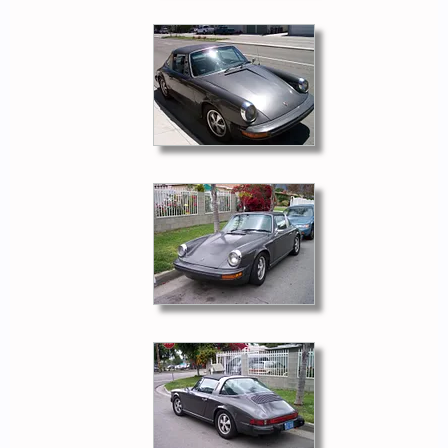
y eso? estas restaurandolo? que le pasa exactamente o que
hay que hacerle? Tienes alguna foto? Preciosos los targas de
entonces, con el arco cromado!!
Otro targa, una version muy apropiada para los modelos de los
70 !! Que le ocurre al tuyo? Que color? Sigue teniendo el arco
cromado?
Veo que estan todos en la UVI.
Y todos teneis un targa !! El
tuyo con 210 CVs, el motor RS, eso es una joya de mucho
valor!! pon alguna foto pf