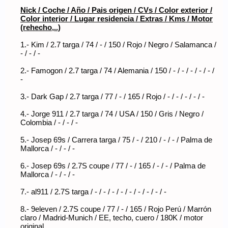
Nick / Coche / Año / Pais origen / CVs / Color exterior /
Color interior / Lugar residencia / Extras / Kms / Motor
(rehecho,..)
1.- Kim / 2.7 targa / 74 / - / 150 / Rojo / Negro / Salamanca /
- / - / -
2.- Famogon / 2.7 targa / 74 / Alemania / 150 / - / - / - / - / - /
-
3.- Dark Gap / 2.7 targa / 77 / - / 165 / Rojo / - / - / - / - / -
4.- Jorge 911 / 2.7 targa / 74 / USA / 150 / Gris / Negro /
Colombia / - / - / -
5.- Josep 69s / Carrera targa / 75 / - / 210 / - / - / Palma de
Mallorca / - / - / -
6.- Josep 69s / 2.7S coupe / 77 / - / 165 / - / - / Palma de
Mallorca / - / - / -
7.- al911 / 2.7S targa / - / - / - / - / - / - / - / - / -
8.- 9eleven / 2.7S coupe / 77 / - / 165 / Rojo Perú / Marrón
claro / Madrid-Munich / EE, techo, cuero / 180K / motor
original