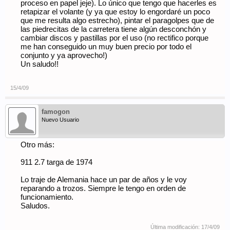
proceso en papel jeje). Lo único que tengo que hacerles es
retapizar el volante (y ya que estoy lo engordaré un poco
que me resulta algo estrecho), pintar el paragolpes que de
las piedrecitas de la carretera tiene algún desconchón y
cambiar discos y pastillas por el uso (no rectifico porque
me han conseguido un muy buen precio por todo el
conjunto y ya aprovecho!)
Un saludo!!
15/4/09
famogon
Nuevo Usuario
Otro más:
911 2.7 targa de 1974
Lo traje de Alemania hace un par de años y le voy
reparando a trozos. Siempre le tengo en orden de
funcionamiento.
Saludos.
Última modificación:
17/4/09