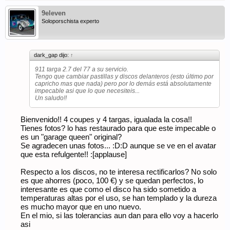
9eleven
Soloporschista experto
dark_gap dijo:
↑
911 targa 2.7 del 77 a su servicio.
Tengo que cambiar pastillas y discos delanteros (esto último por
capricho mas que nada) pero por lo demás está absolutamente
impecable asi que lo que necesiteis...
Un saludo!!
Bienvenido!! 4 coupes y 4 targas, igualada la cosa!!
Tienes fotos? lo has restaurado para que este impecable o
es un "garage queen" original?
Se agradecen unas fotos... :D:D aunque se ve en el avatar
que esta refulgente!! :[applause]
Respecto a los discos, no te interesa rectificarlos? No solo
es que ahorres (poco, 100 €) y se quedan perfectos, lo
interesante es que como el disco ha sido sometido a
temperaturas altas por el uso, se han templado y la dureza
es mucho mayor que en uno nuevo.
En el mio, si las tolerancias aun dan para ello voy a hacerlo
asi