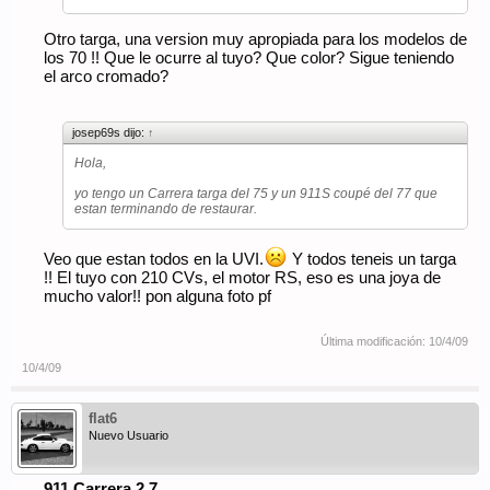
Otro targa, una version muy apropiada para los modelos de
los 70 !! Que le ocurre al tuyo? Que color? Sigue teniendo
el arco cromado?
josep69s dijo:
↑
Hola,
yo tengo un Carrera targa del 75 y un 911S coupé del 77 que
estan terminando de restaurar.
Veo que estan todos en la UVI.
Y todos teneis un targa
!! El tuyo con 210 CVs, el motor RS, eso es una joya de
mucho valor!! pon alguna foto pf
Última modificación:
10/4/09
10/4/09
flat6
Nuevo Usuario
911 Carrera 2.7