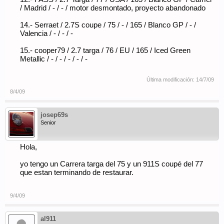
/ Madrid / - / - / motor desmontado, proyecto abandonado
14.- Serraet / 2.7S coupe / 75 / - / 165 / Blanco GP / - /
Valencia / - / - / -
15.- cooper79 / 2.7 targa / 76 / EU / 165 / Iced Green
Metallic / - / - / - / - / -
Última modificación:
14/7/09
8/4/09
josep69s
Senior
Hola,
yo tengo un Carrera targa del 75 y un 911S coupé del 77
que estan terminando de restaurar.
9/4/09
al911