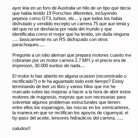
ayer leia en un foro de Australia un hilo de un tipo que decia
que habia tenido 19 Porsches diferentes, incluyendo
pepinos como GT3, turbos, etc... y que todos los habia
disfrutado y vendido excepto un carrera 75 que aun tenia y
del que no se deshacia por nada del mundo y que
identificaba como el mejor que ha tenido, sin duda ninguna
..... basicamente es un RS disfrazado con otros
parachoques.....
Pregunte a un sitio aleman que prepara motores cuanto me
cobrarian por un motor carrera 2.7 MFI y el precio era de
impresion, 30.000 euritos de nada....
El motor lo has abierto en alguna ocasion (reconstruido o
rectificado?) o te ha aguantado todo este tiempo? Estoy
terminando de leer un libro y varios hilos que me he
marcado sobre las mejoras a hacer a la hora de abrir estos
motores de magnesio, mejoras que son necesarias para
solventar algunos problemas estructurales que tienen:
entre ellos los esparragos, las roscas en los semicarteres,
la manera en que se rectifican los apoyos de ciguenyal, el
by-pass del aceite, tensores hidraulicos del carrera, .....
saludos!!