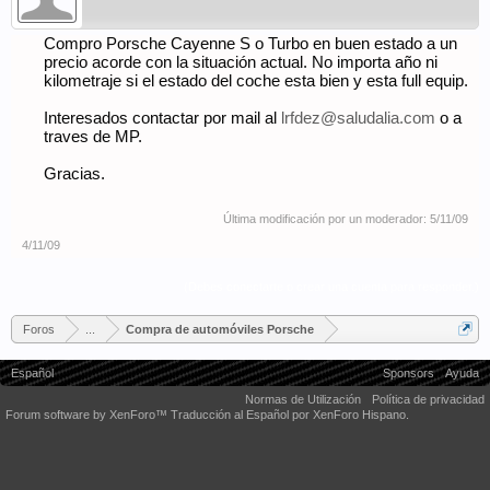
Compro Porsche Cayenne S o Turbo en buen estado a un
precio acorde con la situación actual. No importa año ni
kilometraje si el estado del coche esta bien y esta full equip.
Interesados contactar por mail al
lrfdez@saludalia.com
o a
traves de MP.
Gracias.
Última modificación por un moderador:
5/11/09
4/11/09
(Debes conectarte o crear una cuenta para responder.)
Foros
...
Compra de automóviles Porsche
Español
Sponsors
Ayuda
Normas de Utilización
Política de privacidad
Forum software by XenForo™
Traducción al Español por XenForo Hispano.
Some XenForo functionality crafted by
Audentio Design
.