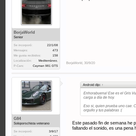
BorjaWorld
Senior
Se incorporó:
22/1/08
Mensajes:
473
Me gusta recibidos:
158
Localización:
Mediterráneo.
BorjaWorld
,
30/9/20
P-Cars:
Cayman 981 GTS
Android dijo:
↑
Enhorabuena! Ese es el Gris Vu
carga a día de hoy.
Eso si, quien prueba uno cae. C
orgullo y tus palabras :(
G84
Este pasado fin de semana he pr
Soloporschista veterano
faltando el sonido, es una pena 
Se incorporó:
3/9/17