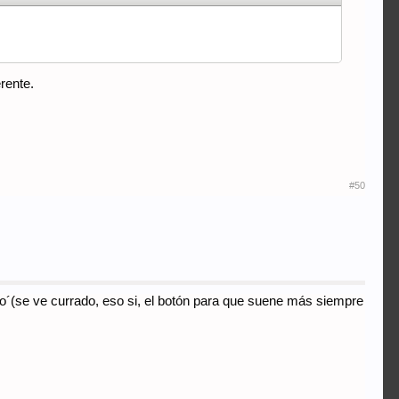
rente.
#50
go´(se ve currado, eso si, el botón para que suene más siempre