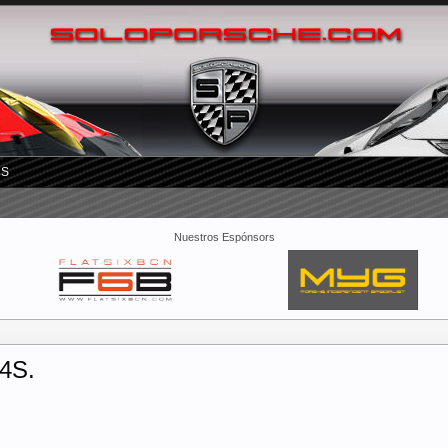
RS
Nuestros Espónsors
4S.