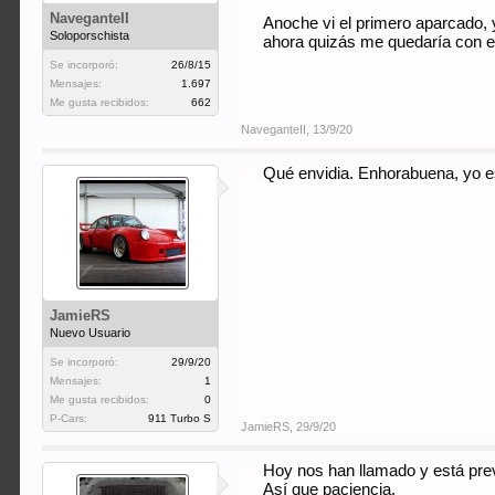
NaveganteII
Anoche vi el primero aparcado,
Soloporschista
ahora quizás me quedaría con e
Se incorporó:
26/8/15
Mensajes:
1.697
Me gusta recibidos:
662
NaveganteII
,
13/9/20
Qué envidia. Enhorabuena, yo e
JamieRS
Nuevo Usuario
Se incorporó:
29/9/20
Mensajes:
1
Me gusta recibidos:
0
P-Cars:
911 Turbo S
JamieRS
,
29/9/20
Hoy nos han llamado y está prev
Así que paciencia.