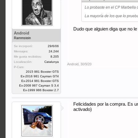
Lo probaste en el CP Marbella
La mayoría de los que lo prueba
Dudo que alguien diga que no le 
Android
Rammstein
Se incorporó:
29/6/06
Mensajes:
24.244
Me gusta recibidos:
8.205
Localización:
Catalunya
Android
,
30/9/20
P-Cars:
2015 981 Boxster GTS
Ex-2016 981 Cayman GT4
Ex-2014 981 Boxster GTS
Ex-2008 987 Cayman S 3.4
Ex-1999 986 Boxster 2.7
Felicidades por la compra. Es u
activado)