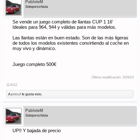
PableteM
Soloporschista
Se vende un juego completo de llantas CUP 1 16'
Ideales para 964, 944 y válidas para más modelos.
Las llantas están en buen estado. Son de las más ligeras
de todos los modelos existentes convirtiendo al coche en
muy vivo y dinámico.
Juego completo 500€
Última modificación:
25/9/23
11/4/22
A
jontxuf
le gusta esto.
PableteM
Soloporschista
UP!! Y bajada de precio