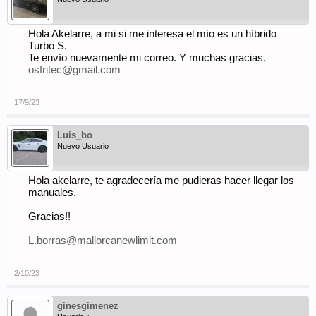
Hola Akelarre, a mi si me interesa el mío es un híbrido
Turbo S.
Te envío nuevamente mi correo. Y muchas gracias.
osfritec@gmail.com
17/9/23
Luis_bo
Nuevo Usuario
Hola akelarre, te agradecería me pudieras hacer llegar los
manuales.
Gracias!!
L.borras@mallorcanewlimit.com
2/10/23
ginesgimenez