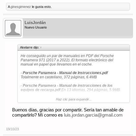
A
ginesgimenez
le gusta esto.
LuisJordán
Nuevo Usuario
Akelarre dijo:
↑
He conseguido un par de manuales en PDF del Porsche
Panamera 971 (2017 a 2022). El formato electrónico del
manual en papel que llevamos en el coche.
-
Porsche Panamera - Manual de Instrucciones.pdf
Totalmente en castellano, 372 páginas, 6.4MB
-
Porsche Panamera - Manual de instrucciones de los
equipos de recarga.pdf
En 13 idiomas, 294 páginas, 5.9MB
Si a alguien le interesa, que me escriba un mensaje dejandome
Haz clic para expandir...
una cuenta de correo, y se lo hago llegar.
Buenos días, gracias por compartir. Sería tan amable de
compartirlo? Mi correo es
luis.jordan.garcia@gmail.com
19/10/23