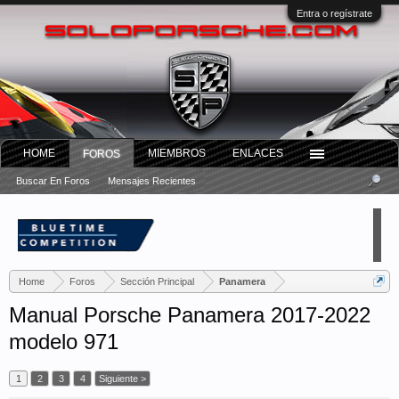
Entra o regístrate
HOME
MIEMBROS
ENLACES
FOROS
Buscar En Foros
Mensajes Recientes
Home
Foros
Sección Principal
Panamera
Manual Porsche Panamera 2017-2022
modelo 971
1
2
3
4
Siguiente >