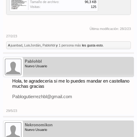
Tamaño de archivo:
96,3 KB
Visitas:
125
Última modificación:
28/2/23
27/2/23
A
juanbad
,
LuisJordán
,
Pablohbl
y
1 persona más
les gusta esto.
Pablohbl
Nuevo Usuario
Hola, te agradecería si me lo puedes mandar en castellano
muchas gracias
Pablogutierrezhbl@gmail.com
29/5/23
Nekronomikon
Nuevo Usuario