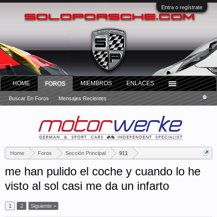
Entra o regístrate
HOME
MIEMBROS
ENLACES
FOROS
Buscar En Foros
Mensajes Recientes
Home
Foros
Sección Principal
911
me han pulido el coche y cuando lo he
visto al sol casi me da un infarto
1
2
Siguiente >