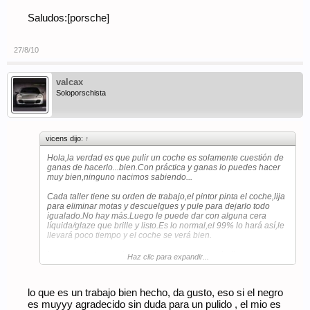
Saludos:[porsche]
27/8/10
valcax
Soloporschista
vicens dijo:
↑
Hola,la verdad es que pulir un coche es solamente cuestión de
ganas de hacerlo...bien.Con práctica y ganas lo puedes hacer
muy bien,ninguno nacimos sabiendo...
Cada taller tiene su orden de trabajo,el pintor pinta el coche,lija
para eliminar motas y descuelgues y pule para dejarlo todo
igualado.No hay más.Luego le puede dar con alguna cera
líquida/glaze que brille y listo.Es lo normal,el 99% lo hará así,le
llevará poco tiempo y el coche se verá bien.
Luego ya entramos los que básicamente nos dedicamos a
Haz clic para expandir...
afinar los coches,tanto por haber rallado el coche en tunel como
por malos acabados de pintores.Ahí la diferencia básica para
mí y que casi nadie comenta es usar un foco para buscar esos
lo que es un trabajo bien hecho, da gusto, eso si el negro
fallos y dejarlo perfecto.Si alguien pule sin esa luz puedes dejar
de todo ahí:(
es muyyy agradecido sin duda para un pulido , el mio es