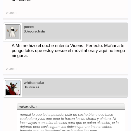
26/8/10
paces
Soloporschista
A Mi me hizo el coche enterito Vicens. Perfecto. Mañana te
pongo fotos que estoy desde el móvil ahora y aquí no tengo
ninguna.
26/8/10
whitesnake
Usuario ++
valcax dijo:
↑
normal lo que te ha pasado, pulir un coche bien no lo hace
cualquiera y los que peor lo hacen los de chapa y pintura. Ni
loco vayas a un taller de esos para que te pulan el coche, te lo
dejaran peor casi seguro, los únicos que realmente saben
hacerlo son los "detailers"
www.forodetalles.com