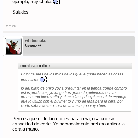
ejemplo,muy chulos
Saludos
Entregado por nosotros encerado y listo:
27/8/10
whitesnake
Usuario ++
Un poco distinta la impresión,no?
Saludos:[porsche]
mochilaracing dijo:
↑
Enfonce eres de los mios de los que le gunta hacer las cosas
uno mismo
lo del plato de brillo voy a preguntar en la tienda donde compro
estos productos, yo tengo tres grado de pulimento el mas
grueso uno intermedio y el mas fino y dos platos, el de esponja
que lo utilizo con el pulimento y uno de lana para la cera, por
cierto sabes de una cera de la tres b que vaya bien
Pero es que el de lana no es para cera, usa uno sin
capacidad de corte. Yo personalmente prefiero aplicar la
cera a mano.