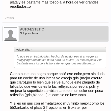
plata y es bastante mas tosco a la hora de ver grandes
Hay grandísimos pintores que pulen perfecto,en el foro tenemos
resultados.:o
un buen ejemplo
,y autenticos desastres.
Pero despues de un tiempo en esto lo que sí constato es un
27/8/10
total desconocimiento/pajas mentales respecto al tema.
Por qué dar cera con una boina de lana? dejaremos infinidad
de rallitas aunque el coche brille... qué es lo que llamamos cera
AUTO-ESTETIC
en ese caso? como afirmar que en un coche oscuro no se
pueden eliminar los swirls/rallitas del todo? la verdad es que a
Soloporschista
día de hoy la maquinaria,boinas y polishes permiten eso y
mucho más,acabados cristalinos y perfectos.Eso sí,lleva tiempo
y paciencia,y eso debe costar dinero,o en mano de obra o en
materiales si lo hace uno mismo,no hay duros a cuatro
valcax dijo:
↑
pesetas.No hace falta ver al inglés cobrando 10000$$$ para
dejar un coche perfecto:arf:arf
lo que es un trabajo bien hecho, da gusto, eso si el negro es
muyyy agradecido sin duda para un pulido , el mio es plata y es
Un ejemplo,coche acabado de sacar de plancha,kit 997 en
bastante mas tosco a la hora de ver grandes resultados.:o
996,trabajo brutal de plancha para adaptar el kit en fibra,buen
ajuste,pero entregado así:
Cierto,puse uno negro porque salió ese color,pero sin duda
para un coche de uso intensivo escojo gris (mejor oscuro
que claro),por lo bien que se ve aunque esté plagado de
fallos.Lo que vemos es la luz reflejada,por eso al pulir y
mejorar la superficie cambian tanto,con un color con poca
reflexión (gris,blanco...) el cambio no luce tanto.
Pulido solamente ya en auto-estetic:
Y si es un gris con el metalizado muy finito mejor,como los
550:arf:arf,o el plata GT opcional en Boxster por