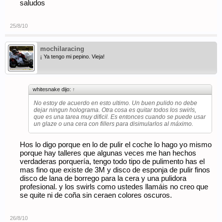
saludos
25/8/10
mochilaracing
¡ Ya tengo mi pepino. Vieja!
whitesnake dijo:
↑
No estoy de acuerdo en esto ultimo. Un buen pulido no debe
dejar ningun holograma. Otra cosa es quitar todos los swirls,
que es una tarea muy dificil. Es entonces cuando se puede usar
un glaze o una cera con fillers para disimularlos al máximo.
Hos lo digo porque en lo de pulir el coche lo hago yo mismo
porque hay talleres que algunas veces me han hechos
verdaderas porquería, tengo todo tipo de pulimento has el
mas fino que existe de 3M y disco de esponja de pulir finos
disco de lana de borrego para la cera y una pulidora
profesional. y los swirls como ustedes llamáis no creo que
se quite ni de coña sin ceraen colores oscuros.
26/8/10