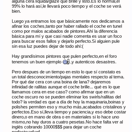
alguna cera líquida/glaze que brille y listo.Es lo normal,el
99% lo hará así,le llevará poco tiempo y el coche se verá
bien.
Luego ya entramos los que básicamente nos dedicamos a
afinar los coches,tanto por haber rallado el coche en tunel
como por malos acabados de pintores.Ahí la diferencia
básica para mí y que casi nadie comenta es usar un foco
para buscar esos fallos y dejarlo perfecto.Si alguien pule
sin esa luz puedes dejar de todo ahí:(
Hay grandísimos pintores que pulen perfecto,en el foro
tenemos un buen ejemplo
,y autenticos desastres.
Pero despues de un tiempo en esto lo que sí constato es
un total desconocimiento/pajas mentales respecto al tema.
Por qué dar cera con una boina de lana? dejaremos
infinidad de rallitas aunque el coche brille... qué es lo que
llamamos cera en ese caso? como afirmar que en un
coche oscuro no se pueden eliminar los swirls/rallitas del
todo? la verdad es que a día de hoy la maquinaria,boinas y
polishes permiten eso y mucho más,acabados cristalinos y
perfectos.Eso sí,lleva tiempo y paciencia,y eso debe costar
dinero,o en mano de obra o en materiales si lo hace uno
mismo,no hay duros a cuatro pesetas.No hace falta ver al
inglés cobrando 10000$$$ para dejar un coche
perfecto:arf:arf