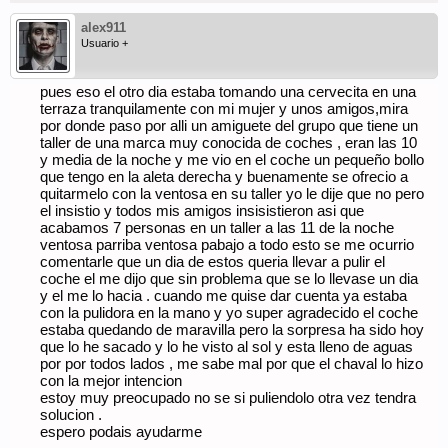
alex911
Usuario +
pues eso el otro dia estaba tomando una cervecita en una
terraza tranquilamente con mi mujer y unos amigos,mira
por donde paso por alli un amiguete del grupo que tiene un
taller de una marca muy conocida de coches , eran las 10
y media de la noche y me vio en el coche un pequeño bollo
que tengo en la aleta derecha y buenamente se ofrecio a
quitarmelo con la ventosa en su taller yo le dije que no pero
el insistio y todos mis amigos insisistieron asi que
acabamos 7 personas en un taller a las 11 de la noche
ventosa parriba ventosa pabajo a todo esto se me ocurrio
comentarle que un dia de estos queria llevar a pulir el
coche el me dijo que sin problema que se lo llevase un dia
y el me lo hacia . cuando me quise dar cuenta ya estaba
con la pulidora en la mano y yo super agradecido el coche
estaba quedando de maravilla pero la sorpresa ha sido hoy
que lo he sacado y lo he visto al sol y esta lleno de aguas
por por todos lados , me sabe mal por que el chaval lo hizo
con la mejor intencion
estoy muy preocupado no se si puliendolo otra vez tendra
solucion .
espero podais ayudarme