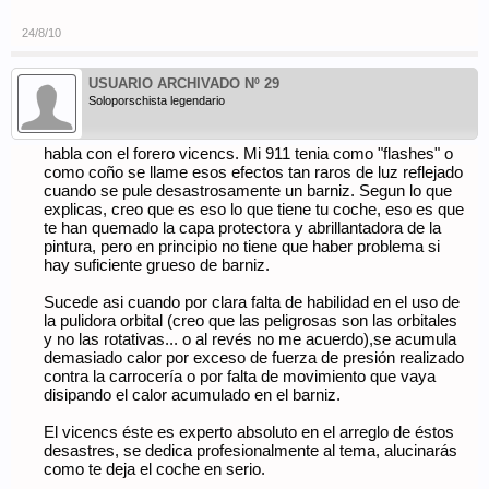
24/8/10
USUARIO ARCHIVADO Nº 29
Soloporschista legendario
habla con el forero vicencs. Mi 911 tenia como "flashes" o
como coño se llame esos efectos tan raros de luz reflejado
cuando se pule desastrosamente un barniz. Segun lo que
explicas, creo que es eso lo que tiene tu coche, eso es que
te han quemado la capa protectora y abrillantadora de la
pintura, pero en principio no tiene que haber problema si
hay suficiente grueso de barniz.
Sucede asi cuando por clara falta de habilidad en el uso de
la pulidora orbital (creo que las peligrosas son las orbitales
y no las rotativas... o al revés no me acuerdo),se acumula
demasiado calor por exceso de fuerza de presión realizado
contra la carrocería o por falta de movimiento que vaya
disipando el calor acumulado en el barniz.
El vicencs éste es experto absoluto en el arreglo de éstos
desastres, se dedica profesionalmente al tema, alucinarás
como te deja el coche en serio.