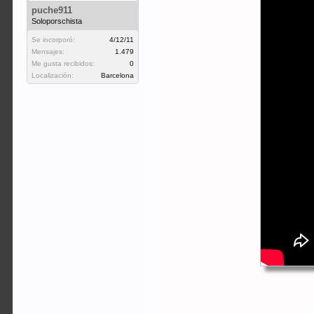
puche911
Soloporschista
Se incorporó:
4/12/11
Mensajes:
1.479
Me gusta recibidos:
0
Localización:
Barcelona