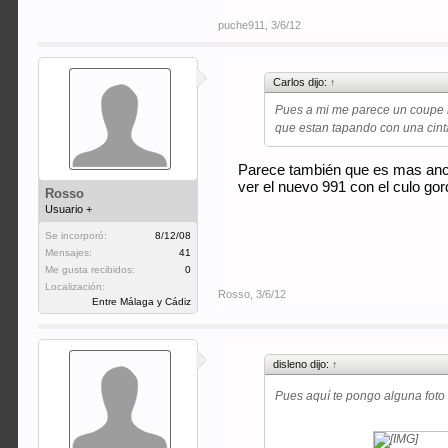
puche911
,
3/6/12
Carlos dijo:
↑
Pues a mi me parece un coupe no
que estan tapando con una cinta 
Parece también que es mas anch
ver el nuevo 991 con el culo gor
Rosso
Usuario +
Se incorporó:
8/12/08
Mensajes:
41
Me gusta recibidos:
0
Localización:
Rosso
,
3/6/12
Entre Málaga y Cádiz
disleno dijo:
↑
Pues aquí te pongo alguna foto 