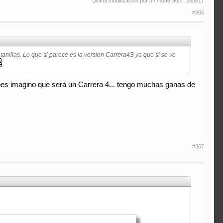
Última modificación por un moderador:
28/8/17
#366
tanillas. Lo que si parece es la version Carrera4S ya que si se ve
es imagino que será un Carrera 4... tengo muchas ganas de
#367