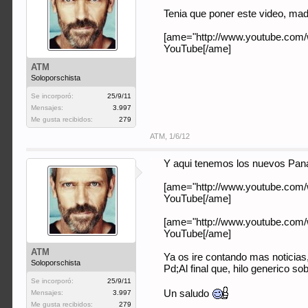
Tenia que poner este video, mad
[ame="http://www.youtube.com/
YouTube[/ame]
ATM
Soloporschista
Se incorporó:
25/9/11
Mensajes:
3.997
Me gusta recibidos:
279
ATM
,
1/6/12
Y aqui tenemos los nuevos Pa
[ame="http://www.youtube.com
YouTube[/ame]
[ame="http://www.youtube.com/
YouTube[/ame]
ATM
Ya os ire contando mas noticias
Soloporschista
Pd;Al final que, hilo generico s
Se incorporó:
25/9/11
Un saludo
Mensajes:
3.997
Me gusta recibidos:
279