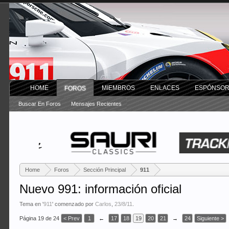
HOME
MIEMBROS
ENLACES
ESPÓNSO
FOROS
Buscar En Foros
Mensajes Recientes
Home
Foros
Sección Principal
911
Nuevo 991: información oficial
Tema en '
911
' comenzado por
Carlos
,
23/8/11
.
Página 19 de 24
< Prev
1
←
17
18
19
20
21
→
24
Siguiente >