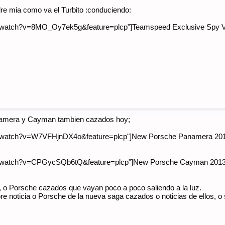
re mia como va el Turbito :conduciendo:
watch?v=8MO_Oy7ek5g&feature=plcp"]Teamspeed Exclusive Spy Video
namera y Cayman tambien cazados hoy;
/watch?v=W7VFHjnDX4o&feature=plcp"]New Porsche Panamera 2012 
watch?v=CPGycSQb6tQ&feature=plcp"]New Porsche Cayman 2013 - 981
, o Porsche cazados que vayan poco a poco saliendo a la luz.
obre noticia o Porsche de la nueva saga cazados o noticias de ellos, 