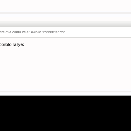
dre mia como va el Turbito :conduciendo:
iloto rallye: