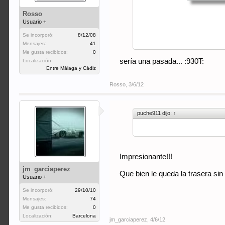
Rosso
Usuario +
Se incorporó:
8/12/08
Mensajes:
41
Me gusta recibidos:
0
sería una pasada... :930T:
Localización:
Entre Málaga y Cádiz
Rosso
,
3/6/12
:drooling:drooling
puche911 dijo:
↑
Impresionante!!!
jm_garciaperez
Que bien le queda la trasera sin l
Usuario +
Se incorporó:
29/10/10
Mensajes:
74
Me gusta recibidos:
0
Localización:
Barcelona
jm_garciaperez
,
4/6/12