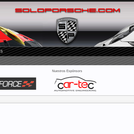
RS
Nuestros Espónsors