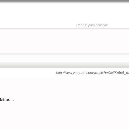
Haz clic para expandir...
http://www.youtube.com/watch?v=XNiKr5n5_d
etras...