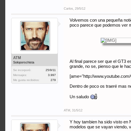
Carlos
,
29/5/12
Volvemos con una pequeña notic
poco parece que podemos ver mej
ATM
Al final parece ser que el GT3 e
Soloporschista
grande, no se, pienso que le hace
Se incorporó:
25/9/11
Mensajes:
3.997
[ame="http://www.youtube.com
Me gusta recibidos:
279
Dentro de poco os traeré mas no
Un saludo
ATM
,
31/5/12
Y hoy tambien ha sido visto en 
modelos que se vayan viendo, vo