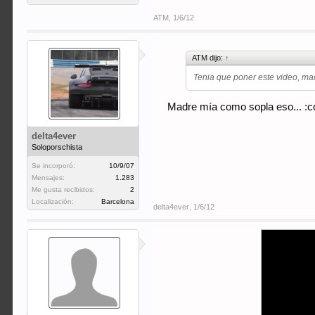
ATM
,
1/6/12
ATM dijo:
↑
Tenia que poner este video, ma
Madre mía como sopla eso... :cop
delta4ever
Soloporschista
Se incorporó:
10/9/07
Mensajes:
1.283
Me gusta recibidos:
2
Localización:
Barcelona
delta4ever
,
1/6/12