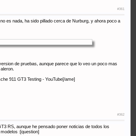
#361
o es nada, ha sido pillado cerca de Nurburg, y ahora poco a
 la version de pruebas, aunque parece que lo veo un poco mas
 aleron.
che 911 GT3 Testing - YouTube[/ame]
#362
l GT3 RS, aunque he pensado poner noticias de todos los
 modelos :[question]