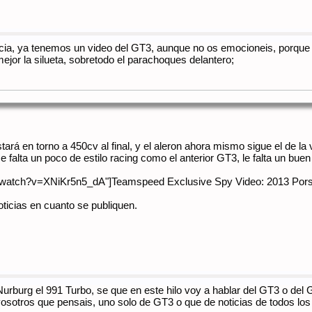
ia, ya tenemos un video del GT3, aunque no os emocioneis, porque n
or la silueta, sobretodo el parachoques delantero;
stará en torno a 450cv al final, y el aleron ahora mismo sigue el de
 falta un poco de estilo racing como el anterior GT3, le falta un buen
/watch?v=XNiKr5n5_dA"]Teamspeed Exclusive Spy Video: 2013 Pors
ticias en cuanto se publiquen.
Nurburg el 991 Turbo, se que en este hilo voy a hablar del GT3 o de
sotros que pensais, uno solo de GT3 o que de noticias de todos los