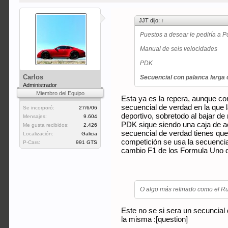
JJT dijo:
↑
Puestos a desear le pediría a P
Manual de seis velocidades
PDK
Carlos
Secuencial con palanca larga c
Administrador
Miembro del Equipo
Esta ya es la repera, aunque c
secuencial de verdad en la que 
Se incorporó:
27/6/06
deportivo, sobretodo al bajar de
Mensajes:
9.604
PDK sique siendo una caja de ac
Me gusta recibidos:
2.426
secuencial de verdad tienes qu
Localización:
Galicia
competición se usa la secuencia
P-Cars:
991 GTS
cambio F1 de los Formula Uno d
O algo más refinado como el Ruf
Este no se si sera un secuncial
la misma :[question]