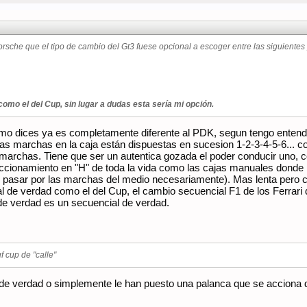
orsche que el tipo de cambio del Gt3 fuese opcional a escoger entre las siguientes 
omo el del Cup, sin lugar a dudas esta sería mi opción.
omo dices ya es completamente diferente al PDK, segun tengo entendi
las marchas en la caja están dispuestas en sucesion 1-2-3-4-5-6... 
 marchas. Tiene que ser un autentica gozada el poder conducir uno, co
cionamiento en "H" de toda la vida como las cajas manuales donde p
e pasar por las marchas del medio necesariamente). Mas lenta pero
l de verdad como el del Cup, el cambio secuencial F1 de los Ferrari d
e verdad es un secuencial de verdad.
 cup de "calle"
 de verdad o simplemente le han puesto una palanca que se acciona d